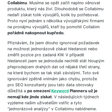
Collabimu
. Musíme se opět začít naplno věnovat
produktu, který nás živí. Dlouhodobě se Collabimu
nedaří získat tolik vývojářů, kolik by potřeboval.
Proto nyní jednám s několika vývojářskými firmami
na pronájmu vývojářů, kteří by pomohli Collabim
pořádně nakopnout kupředu
.
Přiznávám, že jsem dlouho ignoroval požadavek
na možnost jednorázově získat hledanost nebo
změřit pozice pro zadaná KW. V případě
hledanosti jsem se jednoduše nechtěl stát hloupým
přeprodejcem drahých dat od nějaké třetí strany,
na které bychom se tak stali závislými. Toto své
ignorování zpětně vnímám jako chybu, protože
pro SEO konzultanty jsou tato data obrovsky
důležitá a
po omezení
Keyword
Planneru už je
nemají kde jinde získat
. V následujících týdnech
vyjdeme našim uživatelům vstříc a tyto
“jednorázové analýzy” v Collabimu nabídneme.