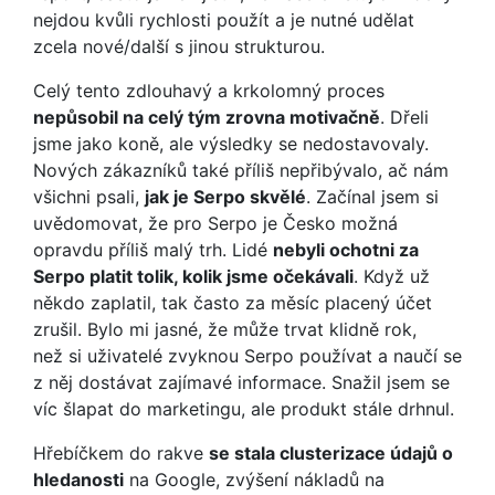
nejdou kvůli rychlosti použít a je nutné udělat
zcela nové/další s jinou strukturou.
Celý tento zdlouhavý a krkolomný proces
nepůsobil na celý tým zrovna motivačně
. Dřeli
jsme jako koně, ale výsledky se nedostavovaly.
Nových zákazníků také příliš nepřibývalo, ač nám
všichni psali,
jak je Serpo skvělé
. Začínal jsem si
uvědomovat, že pro Serpo je Česko možná
opravdu příliš malý trh. Lidé
nebyli ochotni za
Serpo platit tolik, kolik jsme očekávali
. Když už
někdo zaplatil, tak často za měsíc placený účet
zrušil. Bylo mi jasné, že může trvat klidně rok,
než si uživatelé zvyknou Serpo používat a naučí se
z něj dostávat zajímavé informace. Snažil jsem se
víc šlapat do marketingu, ale produkt stále drhnul.
Hřebíčkem do rakve
se stala clusterizace údajů o
hledanosti
na Google, zvýšení nákladů na