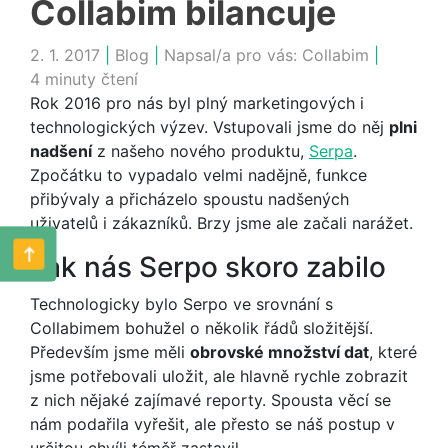
Collabim bilancuje
2. 1. 2017
|
Blog
|
Napsal/a pro vás:
Collabim
|
4 minuty čtení
Rok 2016 pro nás byl plný marketingových i
technologických výzev. Vstupovali jsme do něj
plni
nadšení
z našeho nového produktu,
Serpa
.
Zpočátku to vypadalo velmi nadějně, funkce
přibývaly a přicházelo spoustu nadšených
uživatelů i zákazníků. Brzy jsme ale začali narážet.
Jak nás Serpo skoro zabilo
Technologicky bylo Serpo ve srovnání s
Collabimem bohužel o několik řádů složitější.
Především jsme měli
obrovské množství dat
, které
jsme potřebovali uložit, ale hlavně rychle zobrazit
z nich nějaké zajímavé reporty. Spousta věcí se
nám podařila vyřešit, ale přesto se náš postup v
určitou chvíli téměř zastavil.