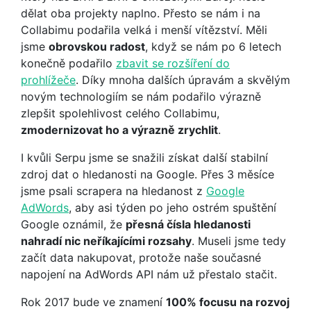
dělat oba projekty naplno. Přesto se nám i na
Collabimu podařila velká i menší vítězství. Měli
jsme
obrovskou radost
, když se nám po 6 letech
konečně podařilo
zbavit se rozšíření do
prohlížeče
. Díky mnoha dalších úpravám a skvělým
novým technologiím se nám podařilo výrazně
zlepšit spolehlivost celého Collabimu,
zmodernizovat ho a výrazně zrychlit
.
I kvůli Serpu jsme se snažili získat další stabilní
zdroj dat o hledanosti na Google. Přes 3 měsíce
jsme psali scrapera na hledanost z
Google
AdWords
, aby asi týden po jeho ostrém spuštění
Google oznámil, že
přesná čísla hledanosti
nahradí nic neříkajícími rozsahy
. Museli jsme tedy
začít data nakupovat, protože naše současné
napojení na AdWords API nám už přestalo stačit.
Rok 2017 bude ve znamení
100% focusu na rozvoj