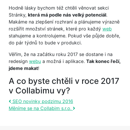
Hodně lásky bychom též chtěli věnovat sekci
Stránky,
která má podle nás velký potenciál
.
Makáme na zlepšení rozhraní a plánujeme výrazně
rozšířit množství stránek, které pro každý
web
stahujeme a kontrolujeme. Pokud vše půjde dobře,
do pár týdnů to bude v produkci.
Věřím, že na začátku roku 2017 se dostane i na
redesign
webu
a možná i aplikace.
Tak konec řečí,
jdeme makat
!
A co byste chtěli v roce 2017
v Collabimu vy?
Post navigation
SEO novinky podzimu 2016
Měníme se na Collabim s.r.o.