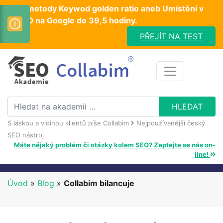
Test metody Keywod golden ratio aneb Umístění v
TOP10 na Google do 39,5 hodiny.
PŘEJÍT NA TEST
S láskou a vidinou klientů píše Collabim
Nejpoužívanější český
SEO nástroj
Máte nějaký problém či otázky kolem SEO? Zeptejte se nás on-
line!
Úvod
»
Blog
»
Collabim bilancuje