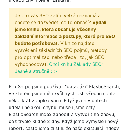
Je pro vás SEO zatím velká neznámá a
chcete se dozvědět, co to obnáší?
Vydali
jsme knihu, která obsahuje všechny
základní informace a postupy, které pro SEO
budete potřebovat.
V knize najdete
vysvětlení základních SEO pojmů, metody
pro optimalizaci nebo třeba i to, jak SEO
vyhodnocovat.
Chci knihu Základy SEO:
Jasně a stručně >>
Pro Serpo jsme používali “databázi” ElasticSearch,
ve kterém jsme měli kvůli rychlosti všechna data
několikrát zduplikována. Když jsme v datech
udělali nějakou chybu, museli jsme celý
ElasticSearch index zahodit a vytvořit ho znovu,
což trvalo klidně 2 dny. Když jsme vymysleli nový
report, často jsme zjistili, že naše existující indexy