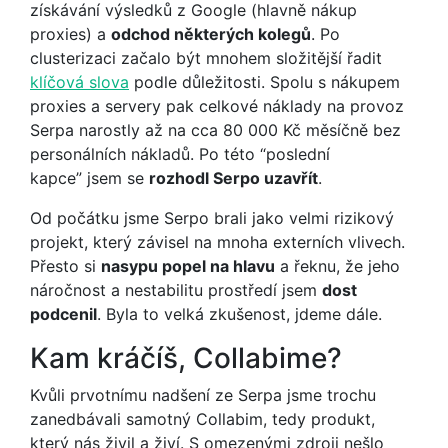
získávání výsledků z Google (hlavně nákup
proxies) a
odchod některých kolegů
. Po
clusterizaci začalo být mnohem složitější řadit
klíčová slova
podle důležitosti. Spolu s nákupem
proxies a servery pak celkové náklady na provoz
Serpa narostly až na cca 80 000 Kč měsíčně bez
personálních nákladů. Po této “poslední
kapce” jsem se
rozhodl Serpo uzavřít
.
Od počátku jsme Serpo brali jako velmi rizikový
projekt, který závisel na mnoha externích vlivech.
Přesto si
nasypu popel na hlavu
a řeknu, že jeho
náročnost a nestabilitu prostředí jsem
dost
podcenil
. Byla to velká zkušenost, jdeme dále.
Kam kráčíš, Collabime?
Kvůli prvotnímu nadšení ze Serpa jsme trochu
zanedbávali samotný Collabim, tedy produkt,
který nás živil a živí. S omezenými zdroji nešlo