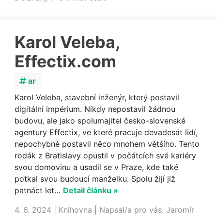
Karol Veleba,
Effectix.com
ar
Karol Veleba, stavební inženýr, který postavil
digitální impérium. Nikdy nepostavil žádnou
budovu, ale jako spolumajitel česko-slovenské
agentury Effectix, ve které pracuje devadesát lidí,
nepochybně postavil něco mnohem většího. Tento
rodák z Bratislavy opustil v počátcích své kariéry
svou domovinu a usadil se v Praze, kde také
potkal svou budoucí manželku. Spolu žijí již
patnáct let…
Detail článku »
4. 6. 2024
|
Knihovna
|
Napsal/a pro vás:
Jaromír