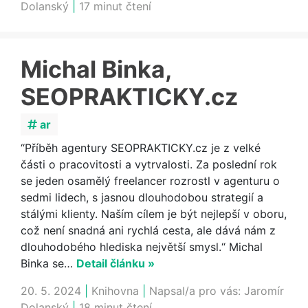
Dolanský
|
17 minut čtení
Michal Binka,
SEOPRAKTICKY.cz
ar
“Příběh agentury SEOPRAKTICKY.cz je z velké
části o pracovitosti a vytrvalosti. Za poslední rok
se jeden osamělý freelancer rozrostl v agenturu o
sedmi lidech, s jasnou dlouhodobou strategií a
stálými klienty. Naším cílem je být nejlepší v oboru,
což není snadná ani rychlá cesta, ale dává nám z
dlouhodobého hlediska největší smysl.“ Michal
Binka se…
Detail článku »
20. 5. 2024
|
Knihovna
|
Napsal/a pro vás:
Jaromír
Dolanský
|
18 minut čtení