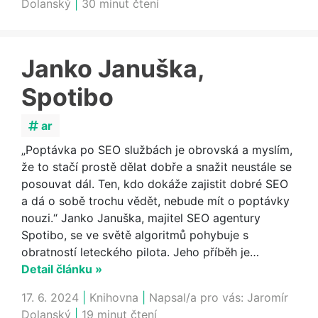
Dolanský
|
30 minut čtení
Janko Januška,
Spotibo
ar
„Poptávka po SEO službách je obrovská a myslím,
že to stačí prostě dělat dobře a snažit neustále se
posouvat dál. Ten, kdo dokáže zajistit dobré SEO
a dá o sobě trochu vědět, nebude mít o poptávky
nouzi.“ Janko Januška, majitel SEO agentury
Spotibo, se ve světě algoritmů pohybuje s
obratností leteckého pilota. Jeho příběh je…
Detail článku »
17. 6. 2024
|
Knihovna
|
Napsal/a pro vás:
Jaromír
Dolanský
|
19 minut čtení