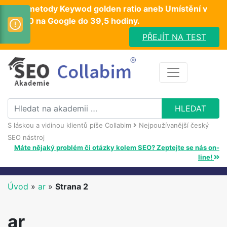
Test metody Keywod golden ratio aneb Umístění v
TOP10 na Google do 39,5 hodiny.
PŘEJÍT NA TEST
S láskou a vidinou klientů píše Collabim
Nejpoužívanější český
SEO nástroj
Máte nějaký problém či otázky kolem SEO? Zeptejte se nás on-
line!
Úvod
»
ar
»
Strana 2
ar