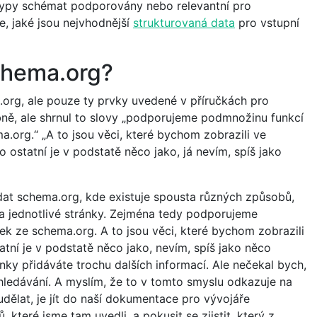
typy schémat podporovány nebo relevantní pro
, jaké jsou nejvhodnější
strukturovaná data
pro vstupní
chema.org?
org, ale pouze ty prvky uvedené v příručkách pro
ě, ale shrnul to slovy „podporujeme podmnožinu funkcí
.org.“ „A to jsou věci, které bychom zobrazili ve
 ostatní je v podstatě něco jako, já nevím, spíš jako
dat schema.org, kde existuje spousta různých způsobů,
a jednotlivé stránky.
Zejména tedy podporujeme
k ze schema.org. A to jsou věci, které bychom zobrazili
tní je v podstatě něco jako, nevím, spíš jako něco
nky přidáváte trochu dalších informací. Ale nečekal bych,
hledávání. A myslím, že to v tomto smyslu odkazuje na
dělat, je jít do naší dokumentace pro vývojáře
 které jsme tam uvedli, a pokusit se zjistit, který z