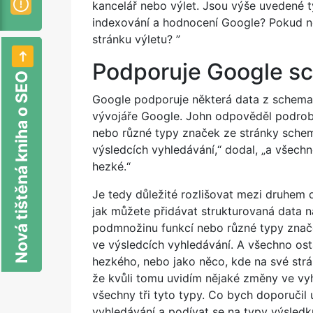
kancelář nebo výlet. Jsou výše uvedené 
indexování a hodnocení Google? Pokud ne
stránku výletu? ”
Podporuje Google s
Nová tištěná kniha o SEO
Google podporuje některá data z schema.
vývojáře Google. John odpověděl podrobn
nebo různé typy značek ze stránky schema
výsledcích vyhledávání,“ dodal, „a všechno
hezké.“
Je tedy důležité rozlišovat mezi druhem 
jak můžete přidávat strukturovaná data n
podmnožinu funkcí nebo různé typy znače
ve výsledcích vyhledávání. A všechno osta
hezkého, nebo jako něco, kde na své strá
že kvůli tomu uvidím nějaké změny ve vy
všechny tři tyto typy.
Co bych doporučil u
vyhledávání a podívat se na typy výsledků,