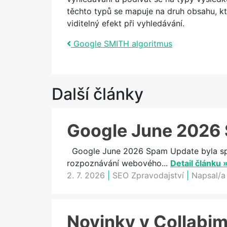
těchto typů se mapuje na druh obsahu, kt
viditelný efekt při vyhledávání.
Post navigation
Google SMITH algoritmus
Další články
Google June 2026 
Google June 2026 Spam Update byla spam
rozpoznávání webového...
Detail článku 
2. 7. 2026
|
SEO Zpravodajství
|
Napsal/a
Novinky v Collabimu