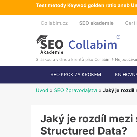
Test metody Keywod golden ratio aneb Um
Collabim.cz
SEO akademie
Certi
S láskou a vidinou klientů píše Collabim
Nejpoužívan
SEO KROK ZA KROKEM
KNIHOVN
Úvod
»
SEO Zpravodajství
»
Jaký je rozdí
Jaký je rozdíl mez
Structured Data?