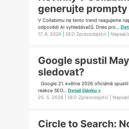
generujte prompty
V Collabimu na tento trend reagujeme na
odpovědi AI vyhledávačů. Dnes pro...
Det
17. 6. 2026
|
SEO Zpravodajství
|
Napsal/
Google spustil May
sledovat?
Google 21. května 2026 oficiálně spustil
reakce SEO...
Detail článku »
25. 5. 2026
|
SEO Zpravodajství
|
Napsal/
Circle to Search: N