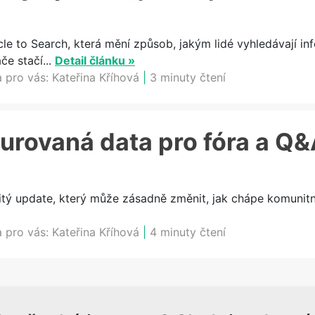
cle to Search, která mění způsob, jakým lidé vyhledávají in
e stačí...
Detail článku »
a pro vás:
Kateřina Kříhová
|
3 minuty čtení
urovaná data pro fóra a Q
itý update, který může zásadně změnit, jak chápe komunitn
a pro vás:
Kateřina Kříhová
|
4 minuty čtení