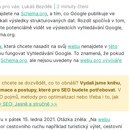
a pro vás:
Lukáš Bezděk
|
2 minuty čtení
najdete na
Schema.org
, a tím, co Google publikuje ve
ali výsledky strukturovaných dat. Rozdíl spočívá v tom,
ete potenciálně vidět ve výsledcích vyhledávání Google,
ema.org.
a
, která chcete nasadit na svůj
webu
nenajdete v
této
ou fungovat Vyhledávání Google. To znamená, že pokud
a
Schema.org,
ale nejsou uvedeny na
webu pro vývojáře
 chcete se dozvědět, co to obnáší?
Vydali jsme knihu,
rmace a postupy, které pro SEO budete potřebovat.
V
O pojmů, metody pro optimalizaci nebo třeba i to, jak
y SEO: Jasně a stručně >>
u v pátek 15. ledna 2021. Otázka zněla: „Na
webu
or cestovního ruchu například turistický výlet, cestovní