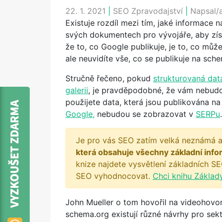
22. 1. 2021
|
SEO Zpravodajství
|
Napsal/
Existuje rozdíl mezi tím, jaké informace 
svých dokumentech pro vývojáře, aby získ
že to, co Google publikuje, je to, co můž
ale neuvidíte vše, co se publikuje na sch
Stručně řečeno, pokud
strukturovaná dat
galerii
, je pravděpodobné, že vám nebud
použijete data, která jsou publikována n
Google,
nebudou se zobrazovat v
SERPu
.
Je pro vás SEO zatím velká neznámá a
která obsahuje všechny základní info
knize najdete vysvětlení základních SE
SEO vyhodnocovat.
Chci knihu Základ
John Mueller o tom hovořil na videohovor
schema.org existují různé návrhy pro sekt