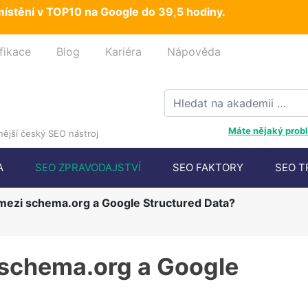
ístění v TOP10 na Google do 39,5 hodiny.
fikace
Blog
Kariéra
Nápověda
Máte nějaký probl
ější český SEO nástroj
A
SEO ZPRAVODAJSTVÍ
SEO FAKTORY
SEO T
l mezi schema.org a Google Structured Data?
i schema.org a Google