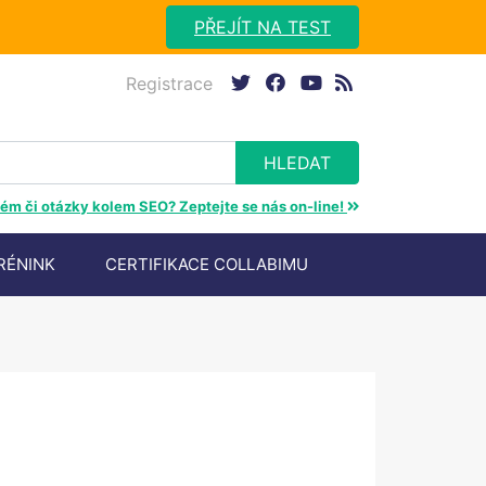
PŘEJÍT NA TEST
Registrace
twitter
facebook
youtube
rss
ém či otázky kolem SEO? Zeptejte se nás on-line!
RÉNINK
CERTIFIKACE COLLABIMU