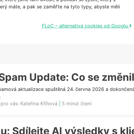
erý máte, a pak se zaměřte na tyto typy, abyste měli
FLoC – alternativa cookies od Googlu
Spam Update: Co se změni
ová aktualizace spuštěná 24. června 2026 a dokončená 2
»
 pro vás:
Kateřina Kříhová
|
5 minut čtení
: Sdílejte AI výsledky s kli