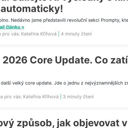
 automaticky!
plno. Nedávno jsme představili revoluční sekci Prompty, k
ail článku »
a pro vás:
Kateřina Kříhová
|
4 minuty čtení
 2026 Core Update. Co zat
 další velký core update. Jde o jednu z nejvýznamnějších z
a pro vás:
Kateřina Kříhová
|
3 minuty čtení
ový způsob, jak objevovat 