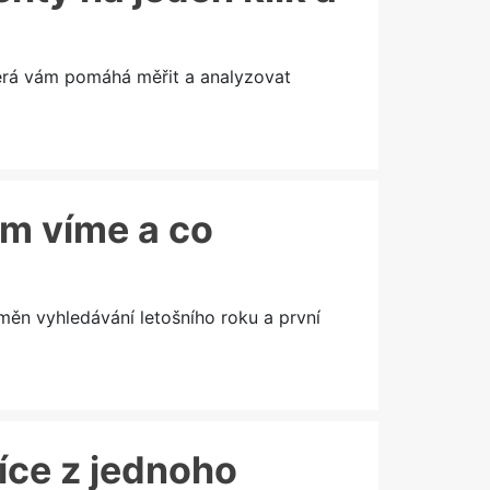
terá vám pomáhá měřit a analyzovat
ím víme a co
měn vyhledávání letošního roku a první
více z jednoho