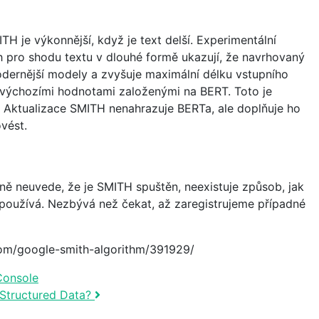
 je výkonnější, když je text delší. Experimentální
h pro shodu textu v dlouhé formě ukazují, že navrhovaný
ernější modely a zvyšuje maximální délku vstupního
s výchozími hodnotami založenými na BERT. Toto je
 Aktualizace SMITH nenahrazuje BERTa, ale doplňuje ho
vést.
ně neuvede, že je SMITH spuštěn, neexistuje způsob, jak
 používá. Nezbývá než čekat, až zaregistrujeme případné
com/google-smith-algorithm/391929/
Console
 Structured Data?