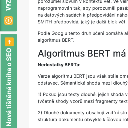
porozuměl slovům v kontextu vět. Ve ve
naprogramován tak, aby porozuměl pasáž
na datových sadách k předpovídání náhod
SMITH předpovídá, jaký je další blok vět.
Podle Googlu tento druh učení pomáhá 
algoritmus BERT.
Nová tištěná kniha o SEO
Algoritmus BERT má
Nedostatky BERTa:
Verze algoritmu BERT jsou však stále ome
odstavec.
Sémantická shoda mezi dlouhými
1) Pokud jsou texty dlouhé, jejich shoda
(včetně shody vzorů mezi fragmenty text
2) Dlouhé dokumenty obsahují vnitřní struk
struktura dokumentu obvykle klíčovou ro