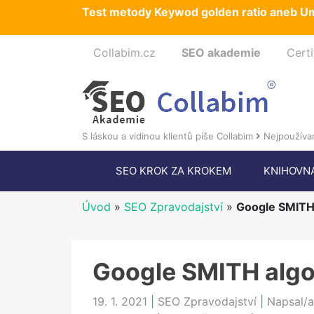
Test metody Keywod golden ratio aneb Um
Collabim.cz
SEO akademie
Certi
S láskou a vidinou klientů píše Collabim
Nejpoužívan
SEO KROK ZA KROKEM
KNIHOVN
Úvod
»
SEO Zpravodajství
»
Google SMITH
Google SMITH algo
19. 1. 2021
|
SEO Zpravodajství
|
Napsal/a