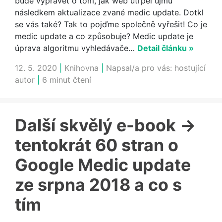
bude vyprávět o tom, jak web utrpěl újmu
následkem aktualizace zvané medic update. Dotkl
se vás také? Tak to pojďme společně vyřešit! Co je
medic update a co způsobuje? Medic update je
úprava algoritmu vyhledávače…
Detail článku »
12. 5. 2020
|
Knihovna
|
Napsal/a pro vás:
hostující
autor
|
6 minut čtení
Další skvělý e-book ->
tentokrát 60 stran o
Google Medic update
ze srpna 2018 a co s
tím