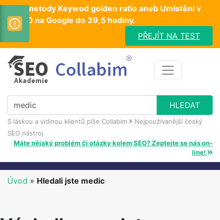
Test metody Keywod golden ratio aneb Umístění v
TOP10 na Google do 39,5 hodiny.
PŘEJÍT NA TEST
S láskou a vidinou klientů píše Collabim
Nejpoužívanější český
SEO nástroj
Máte nějaký problém či otázky kolem SEO? Zeptejte se nás on-
line!
Úvod
»
Hledali jste medic