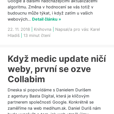
Google a dalšími nadcházejícími aktualizacemi
algoritmu. Změna v hodnocení se vás totiž v
budoucnu může týkat, i když zatím u vašich
webových…
Detail článku »
22. 11. 2018
|
Knihovna
|
Napsal/a pro vás:
Karel
Hladiš
|
13 minut čtení
Když medic update ničí
weby, první se ozve
Collabim
Dneska si popovídáme s Danielem Durišem
z agentury Basta Digital, která je klíčovým
partnerem společnosti Google. Konkrétně se
zaměříme na web medihum.sk. Daniel Duriš nám