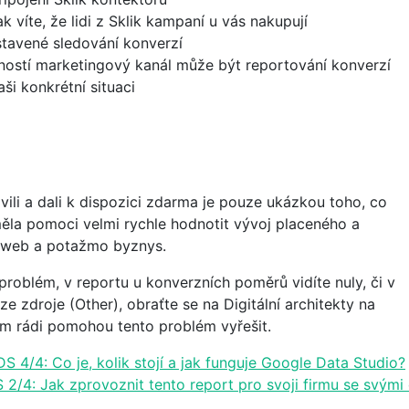
ak víte, že lidi z Sklik kampaní u vás nakupují
avené sledování konverzí
ností marketingový kanál může být reportování konverzí
ši konkrétní situaci
vili a dali k dispozici zdarma je pouze ukázkou toho, co
ěla pomoci velmi rychle hodnotit vývoj placeného a
 web a potažmo byznys.
problém, v reportu u konverzních poměrů vidíte nuly, či v
 zdroje (Other), obraťte se na Digitální architekty na
ám rádi pomohou tento problém vyřešit.
 4/4: Co je, kolik stojí a jak funguje Google Data Studio?
2/4: Jak zprovoznit tento report pro svoji firmu se svými