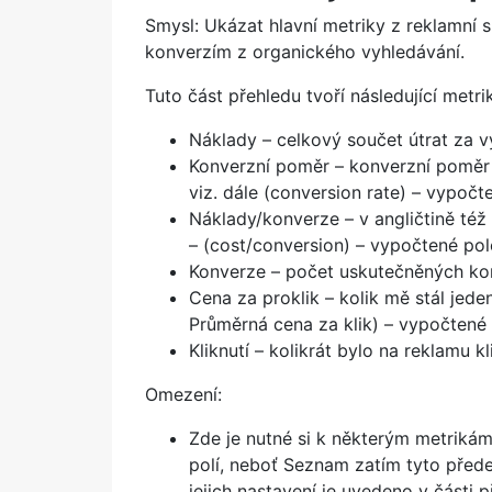
Smysl: Ukázat hlavní metriky z reklamní s
konverzím z organického vyhledávání.
Tuto část přehledu tvoří následující metri
Náklady – celkový součet útrat za 
Konverzní poměr – konverzní poměr
viz. dále (conversion rate) – vypočt
Náklady/konverze – v angličtině též 
– (cost/conversion) – vypočtené pole
Konverze – počet uskutečněných kon
Cena za proklik – kolik mě stál jed
Průměrná cena za klik) – vypočtené 
Kliknutí – kolikrát bylo na reklamu k
Omezení:
Zde je nutné si k některým metriká
polí, neboť Seznam zatím tyto před
jejich nastavení je uvedeno v části p