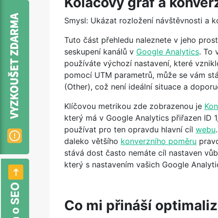
Koláčový graf a konver
Smysl: Ukázat rozložení návštěvnosti a k
Tuto část přehledu naleznete v jeho pros
seskupení kanálů v
Google Analytics
. To
používáte výchozí nastavení, které vznikl
pomocí UTM parametrů, může se vám stát,
(Other), což není ideální situace a doporuč
Klíčovou metrikou zde zobrazenou je
Kon
který má v Google Analytics přiřazen ID 
používat pro ten opravdu hlavní cíl
webu
daleko většího
konverzního poměru
pravd
stává dost často nemáte cíl nastaven vůbe
který s nastavením vašich Google Analyt
Co mi přináší optimali