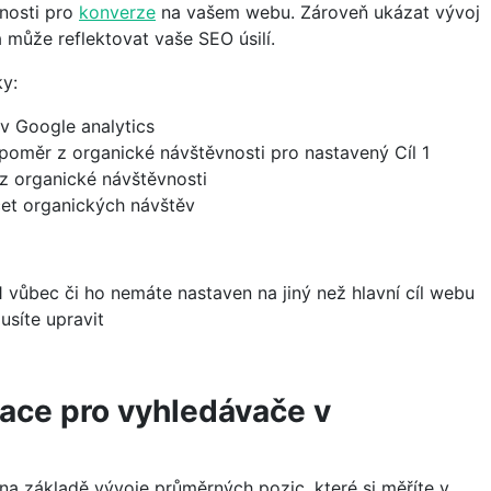
nosti pro
konverze
na vašem webu. Zároveň ukázat vývoj
 může reflektovat vaše SEO úsilí.
ky:
 v Google analytics
 poměr z organické návštěvnosti pro nastavený Cíl 1
 z organické návštěvnosti
et organických návštěv
 vůbec či ho nemáte nastaven na jiný než hlavní cíl webu
usíte upravit
zace pro vyhledávače v
na základě vývoje průměrných pozic, které si měříte v