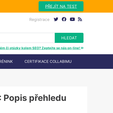
PŘEJÍT NA TEST
Registrace
twitter
facebook
youtube
rss
ém či otázky kolem SEO? Zeptejte se nás on-line!
RÉNINK
CERTIFIKACE COLLABIMU
: Popis přehledu