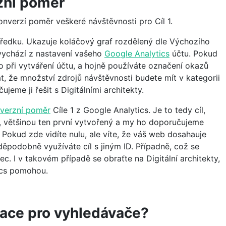
zní poměr
onverzí poměr veškeré návštěvnosti pro Cíl 1.
tředku. Ukazuje koláčový graf rozdělený dle Výchozího
 vychází z nastavení vašeho
Google Analytics
účtu. Pokud
o při vytváření účtu, a hojně používáte označení okazů
 že množství zdrojů návštěvnosti budete mít v kategorii
ujeme ji řešit s Digitálními architekty.
verzní poměr
Cíle 1 z Google Analytics. Je to tedy cíl,
1, většinou ten první vytvořený a my ho doporučujeme
. Pokud zde vidíte nulu, ale víte, že váš web dosahauje
ěpodobně využíváte cíl s jiným ID. Případně, což se
c. I v takovém případě se obraťte na Digitální architekty,
ics pomohou.
zace pro vyhledávače?