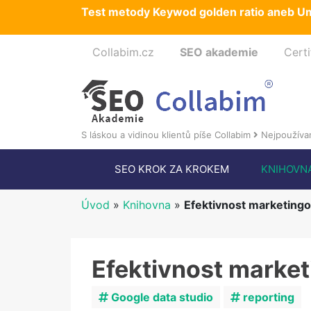
Test metody Keywod golden ratio aneb Um
Collabim.cz
SEO akademie
Certi
S láskou a vidinou klientů píše Collabim
Nejpoužívan
SEO KROK ZA KROKEM
KNIHOVN
Úvod
»
Knihovna
»
Efektivnost marketingo
Efektivnost market
Google data studio
reporting