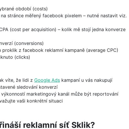
vybrané období (costs)
na stránce měřený facebook pixelem – nutné nastavit viz.
CPA (cost per acquisition) – kolik mě stojí jedna konverze
verzí (conversions)
den proklik z facebook reklamní kampaně (average CPC)
iknuto (clicks)
k víte, že lidi z
Google Ads
kampaní u vás nakupují
avené sledování konverzí
 výkonností marketingový kanál může být reportování
važujte vaši konkrétní situaci
řináší reklamní síť Sklik?