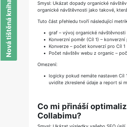
Nová tištěná kniha o SEO
Smysl: Ukázat dopady organické návštěv
organické návštěvnosti jako takové, která
Tuto část přehledu tvoří následující metri
graf – vývoj organické návštěvnosti
Konverzní poměr (Cíl 1) – konverzní
Konverze – počet konverzí pro Cíl 1
Počet návštěv webu z organic – poč
Omezení:
logicky pokud nemáte nastaven Cíl 1
uvidíte zkreslené údaje a report si m
Co mi přináší optimali
Collabimu?
Smysl: Ukázat výsledky vašeho SEO úsilí 