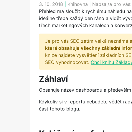
3. 10. 2018
|
Knihovna
|
Napsal/a pro vás
Přehled má sloužit k rychlému náhledu na
ideálně třeba každý den ráno a vidět vývo
třech marketingových kanálech a konve
Je pro vás SEO zatím velká neznámá a
která obsahuje všechny základní info
knize najdete vysvětlení základních SE
SEO vyhodnocovat.
Chci knihu Základ
Záhlaví
Obsahuje název dashboardu a především fi
Kdykoliv si v reportu nebudete vědět rady
část tohoto blogu.