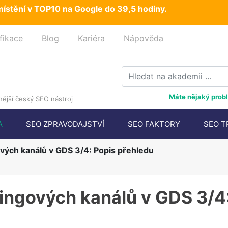
ístění v TOP10 na Google do 39,5 hodiny.
fikace
Blog
Kariéra
Nápověda
Máte nějaký probl
ější český SEO nástroj
A
SEO ZPRAVODAJSTVÍ
SEO FAKTORY
SEO T
vých kanálů v GDS 3/4: Popis přehledu
ingových kanálů v GDS 3/4