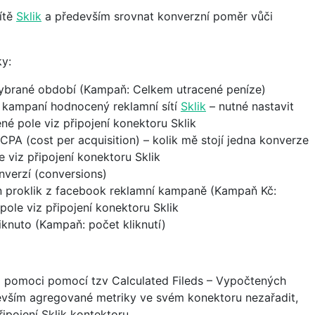
ítě
Sklik
a především srovnat konverzní poměr vůči
ky:
vybrané období (Kampaň: Celkem utracené peníze)
 kampaní hodnocený reklamní sítí
Sklik
– nutné nastavit
ené pole viz připojení konektoru Sklik
CPA (cost per acquisition) – kolik mě stojí jedna konverze
 viz připojení konektoru Sklik
verzí (conversions)
en proklik z facebook reklamní kampaně (Kampaň Kč:
pole viz připojení konektoru Sklik
liknuto (Kampaň: počet kliknutí)
m pomoci pomocí tzv Calculated Fileds – Vypočtených
evším agregované metriky ve svém konektoru nezařadit,
řipojení Sklik kontektoru