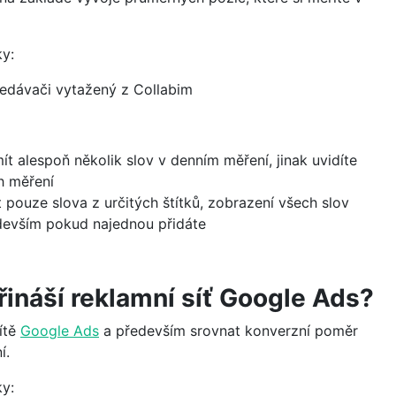
ky:
ledávači vytažený z Collabim
ít alespoň několik slov v denním měření, jinak uvidíte
h měření
 pouze slova z určitých štítků, zobrazení všech slov
devším pokud najednou přidáte
přináší reklamní síť Google Ads?
ítě
Google Ads
a především srovnat konverzní poměr
í.
ky: