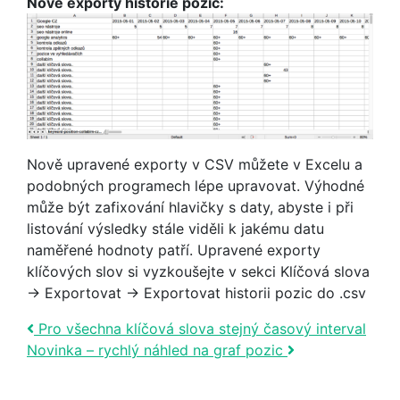
Nové exporty historie pozic:
Nově upravené exporty v CSV můžete v Excelu a
podobných programech lépe upravovat. Výhodné
může být zafixování hlavičky s daty, abyste i při
listování výsledky stále viděli k jakému datu
naměřené hodnoty patří. Upravené exporty
klíčových slov si vyzkoušejte v sekci Klíčová slova
→ Exportovat → Exportovat historii pozic do .csv
Post navigation
Pro všechna klíčová slova stejný časový interval
Novinka – rychlý náhled na graf pozic