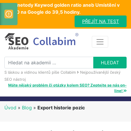
Test metody Keywod golden ratio aneb Umístění v
TOP10 na Google do 39,5 hodiny.
PŘEJÍT NA TEST
S láskou a vidinou klientů píše Collabim
Nejpoužívanější český
SEO nástroj
Máte nějaký problém či otázky kolem SEO? Zeptejte se nás on-
line!
Úvod
»
Blog
»
Export historie pozic