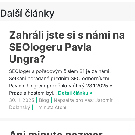
Další články
Zahráli jste si s námi na
SEOlogeru Pavla
Ungra?
SEOloger s pořadovým číslem 81 je za námi.
Setkání pořádané předním SEO odborníkem
Pavlem Ungrem proběhlo v úterý 28.1.2025 v
Praze a hostem byl...
Detail článku »
30. 1. 2025
|
Blog
|
Napsal/a pro vás:
Jaromír
Dolanský
|
1 minuta čtení
Ani minuta nazmar –