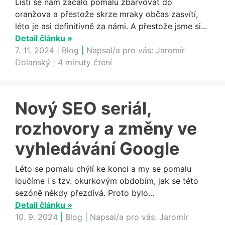
Listí se nám začalo pomalu zbarvovat do
oranžova a přestože skrze mraky občas zasvítí,
léto je asi definitivně za námi. A přestože jsme si...
Detail článku »
7. 11. 2024
|
Blog
|
Napsal/a pro vás:
Jaromír
Dolanský
|
4 minuty čtení
Nový SEO seriál,
rozhovory a změny ve
vyhledávání Google
Léto se pomalu chýlí ke konci a my se pomalu
loučíme i s tzv. okurkovým obdobím, jak se této
sezóně někdy přezdívá. Proto bylo...
Detail článku »
10. 9. 2024
|
Blog
|
Napsal/a pro vás:
Jaromír