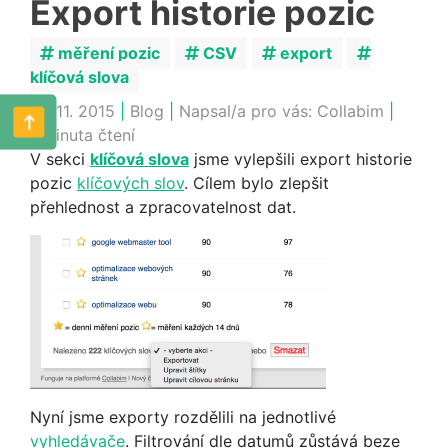
Export historie pozic
měření pozic
CSV
export
klíčová slova
19. 11. 2015
|
Blog
|
Napsal/a pro vás:
Collabim
|
1 minuta čtení
V sekci
klíčová slova
jsme vylepšili export historie
pozic
klíčových slov
. Cílem bylo zlepšit
přehlednost a zpracovatelnost dat.
Nyní jsme exporty rozdělili na jednotlivé
vyhledávače
. Filtrování dle datumů zůstává beze