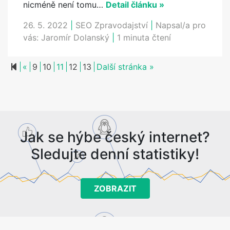
nicméně není tomu…
Detail článku »
26. 5. 2022
|
SEO Zpravodajství
|
Napsal/a pro
vás:
Jaromír Dolanský
|
1 minuta čtení
Previous page
Next page
«
9
10
11
12
13
Další stránka »
Jak se hýbe český internet?
Sledujte denní statistiky!
ZOBRAZIT