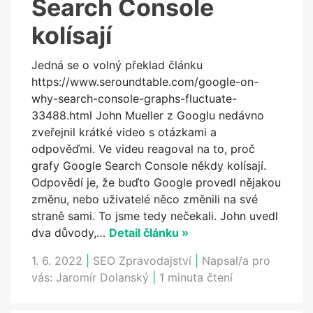
Search Console
kolísají
Jedná se o volný překlad článku
https://www.seroundtable.com/google-on-
why-search-console-graphs-fluctuate-
33488.html John Mueller z Googlu nedávno
zveřejnil krátké video s otázkami a
odpověďmi. Ve videu reagoval na to, proč
grafy Google Search Console někdy kolísají.
Odpovědí je, že buďto Google provedl nějakou
změnu, nebo uživatelé něco změnili na své
straně sami. To jsme tedy nečekali. John uvedl
dva důvody,…
Detail článku »
1. 6. 2022
|
SEO Zpravodajství
|
Napsal/a pro
vás:
Jaromír Dolanský
|
1 minuta čtení