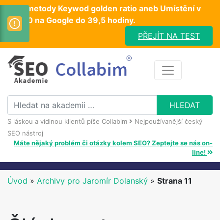
Test metody Keywod golden ratio aneb Umístění v
TOP10 na Google do 39,5 hodiny.
PŘEJÍT NA TEST
S láskou a vidinou klientů píše Collabim
Nejpoužívanější český
SEO nástroj
Máte nějaký problém či otázky kolem SEO? Zeptejte se nás on-
line!
Úvod
»
Archivy pro Jaromír Dolanský
»
Strana 11