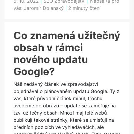
5. 10. 2022
|
SEO Zpravodajství
|
Napsal/a pro
vás:
Jaromír Dolanský
|
2 minuty čtení
Co znamená užitečný
obsah v rámci
nového updatu
Google?
Náš nedávný článek ve zpravodajství
pojednával o plánovaném updatu Google. Ty z
vás, které původní článek minul, trochu
uvedeme do obrazu – update se zaměřuje na
tzv. užitečný obsah. Mnozí majitelé webů
publikují takové stránky, které se umisťují na
předních pozicích ve vyhledávačích, ale