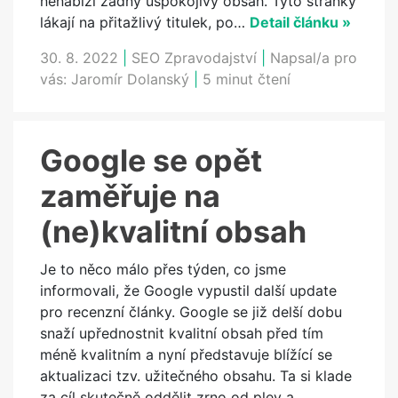
nenabízí žádný uspokojivý obsah. Tyto stránky
lákají na přitažlivý titulek, po…
Detail článku »
30. 8. 2022
|
SEO Zpravodajství
|
Napsal/a pro
vás:
Jaromír Dolanský
|
5 minut čtení
Google se opět
zaměřuje na
(ne)kvalitní obsah
Je to něco málo přes týden, co jsme
informovali, že Google vypustil další update
pro recenzní články. Google se již delší dobu
snaží upřednostnit kvalitní obsah před tím
méně kvalitním a nyní představuje blížící se
aktualizaci tzv. užitečného obsahu. Ta si klade
za cíl skutečně oddělit zrno od plev a