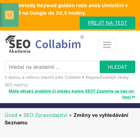
Test metody Keywod golden ratio aneb Umístění v
TOP10 na Google do 39,5 hodiny.
PŘEJÍT NA TEST
S láskou a vidinou klientů píše Collabim
Nejpoužívanější český
SEO nástroj
Máte nějaký problém či otázky kolem SEO? Zeptejte se nás on-
line!
Úvod
»
SEO Zpravodajství
»
Změny ve vyhledávání
Seznamu