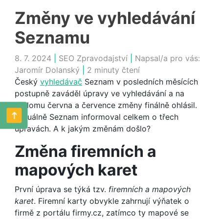
Změny ve vyhledávání
Seznamu
8. 7. 2024
|
SEO Zpravodajství
|
Napsal/a pro vás:
Jaromír Dolanský
|
2 minuty čtení
Český
vyhledávač
Seznam v posledních měsících
postupně zaváděl úpravy ve vyhledávání a na
přelomu června a července změny finálně ohlásil.
Aktuálně Seznam informoval celkem o třech
úpravách. A k jakým změnám došlo?
Změna firemních a
mapových karet
První úprava se týká tzv.
firemních a mapových
karet
. Firemní karty obvykle zahrnují výňatek o
firmě z portálu firmy.cz, zatímco ty mapové se