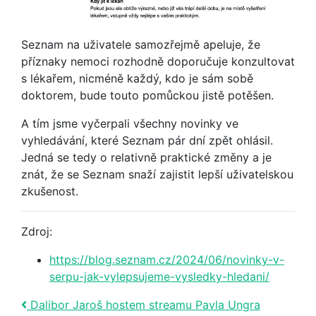
Seznam na uživatele samozřejmě apeluje, že
příznaky nemoci rozhodně doporučuje konzultovat
s lékařem, nicméně každý, kdo je sám sobě
doktorem, bude touto pomůckou jistě potěšen.
A tím jsme vyčerpali všechny novinky ve
vyhledávání, které Seznam pár dní zpět ohlásil.
Jedná se tedy o relativně praktické změny a je
znát, že se Seznam snaží zajistit lepší uživatelskou
zkušenost.
Zdroj:
https://blog.seznam.cz/2024/06/novinky-v-
serpu-jak-vylepsujeme-vysledky-hledani/
Post navigation
Dalibor Jaroš hostem streamu Pavla Ungra