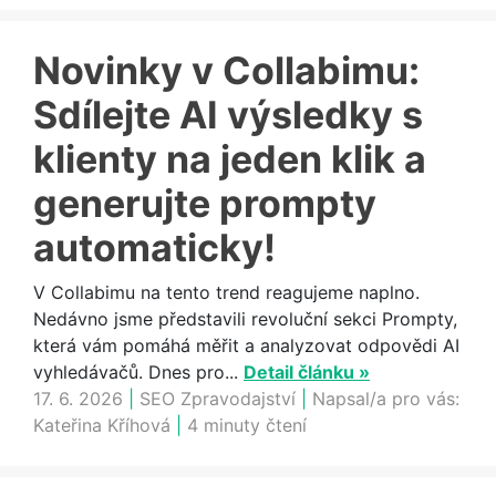
Novinky v Collabimu:
Sdílejte AI výsledky s
klienty na jeden klik a
generujte prompty
automaticky!
V Collabimu na tento trend reagujeme naplno.
Nedávno jsme představili revoluční sekci Prompty,
která vám pomáhá měřit a analyzovat odpovědi AI
vyhledávačů. Dnes pro...
Detail článku »
17. 6. 2026
|
SEO Zpravodajství
|
Napsal/a pro vás:
Kateřina Kříhová
|
4 minuty čtení