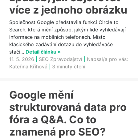
více z jednoho obrázku
Společnost Google představila funkci Circle to
Search, která mění způsob, jakým lidé vyhledávají
informace na mobilních telefonech. Místo
klasického zadávání dotazu do vyhledávače
stačí...
Detail článku »
11. 5. 2026
|
SEO Zpravodajství
|
Napsal/a pro vás:
Kateřina Kříhová
|
3 minuty čtení
Google mění
strukturovaná data pro
fóra a Q&A. Co to
znamená pro SEO?