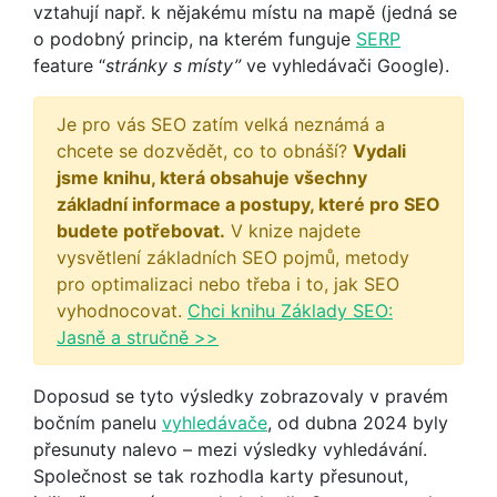
vztahují např. k nějakému místu na mapě (jedná se
o podobný princip, na kterém funguje
SERP
feature “
stránky s místy”
ve vyhledávači Google).
Je pro vás SEO zatím velká neznámá a
chcete se dozvědět, co to obnáší?
Vydali
jsme knihu, která obsahuje všechny
základní informace a postupy, které pro SEO
budete potřebovat.
V knize najdete
vysvětlení základních SEO pojmů, metody
pro optimalizaci nebo třeba i to, jak SEO
vyhodnocovat.
Chci knihu Základy SEO:
Jasně a stručně >>
Doposud se tyto výsledky zobrazovaly v pravém
bočním panelu
vyhledávače
, od dubna 2024 byly
přesunuty nalevo – mezi výsledky vyhledávání.
Společnost se tak rozhodla karty přesunout,