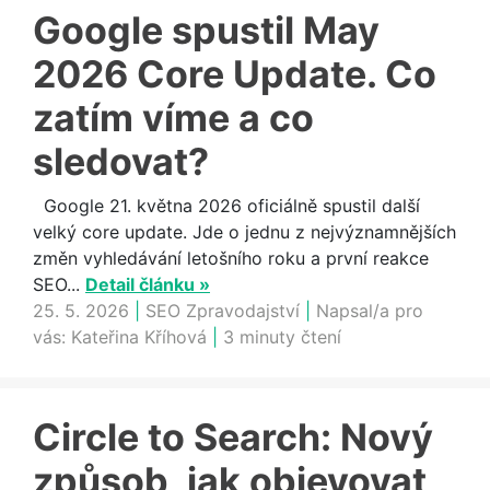
Google spustil May
2026 Core Update. Co
zatím víme a co
sledovat?
Google 21. května 2026 oficiálně spustil další
velký core update. Jde o jednu z nejvýznamnějších
změn vyhledávání letošního roku a první reakce
SEO...
Detail článku »
25. 5. 2026
|
SEO Zpravodajství
|
Napsal/a pro
vás:
Kateřina Kříhová
|
3 minuty čtení
Circle to Search: Nový
způsob, jak objevovat