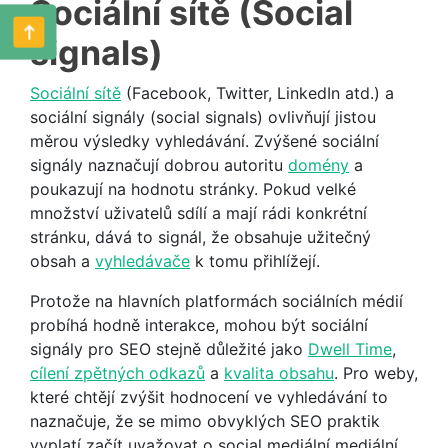
Sociální sítě (Social
signals)
Sociální sítě
(Facebook, Twitter, LinkedIn atd.) a
sociální signály (social signals) ovlivňují jistou
měrou výsledky vyhledávání. Zvýšené sociální
signály naznačují dobrou autoritu
domény
a
poukazují na hodnotu stránky. Pokud velké
množství uživatelů sdílí a mají rádi konkrétní
stránku, dává to signál, že obsahuje užitečný
obsah a
vyhledávače
k tomu přihlížejí.
Protože na hlavních platformách sociálních médií
probíhá hodně interakce, mohou být sociální
signály pro SEO stejně důležité jako
Dwell Time
,
cílení zpětných odkazů
a
kvalita obsahu
. Pro weby,
které chtějí zvýšit hodnocení ve vyhledávání to
naznačuje, že se mimo obvyklých SEO praktik
vyplatí začít uvažovat o social mediální mediální