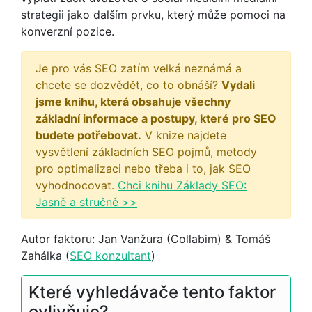
strategii jako dalším prvku, který může pomoci na
konverzní pozice.
Je pro vás SEO zatím velká neznámá a
chcete se dozvědět, co to obnáší?
Vydali
jsme knihu, která obsahuje všechny
základní informace a postupy, které pro SEO
budete potřebovat.
V knize najdete
vysvětlení základních SEO pojmů, metody
pro optimalizaci nebo třeba i to, jak SEO
vyhodnocovat.
Chci knihu Základy SEO:
Jasně a stručně >>
Autor faktoru: Jan Vanžura (Collabim) & Tomáš
Zahálka (
SEO konzultant
)
Které vyhledávače tento faktor
ovlivňuje?