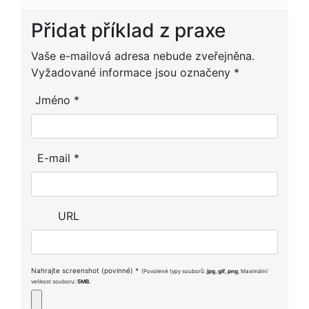
Přidat příklad z praxe
Alternative:
Vaše e-mailová adresa nebude zveřejněna.
Vyžadované informace jsou označeny
*
Jméno
*
E-mail
*
URL
Nahrajte screenshot (povinné)
*
(Povolené typy souborů:
jpg, gif, png
, Maximální
velikost souboru:
5MB.