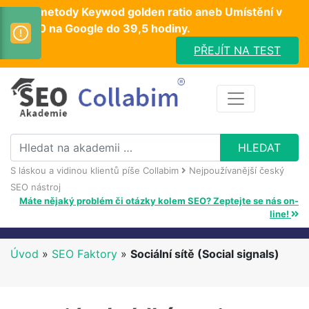
Test metody Keywod golden ratio aneb Umístění v
TOP10 na Google do 39,5 hodiny.
PŘEJÍT NA TEST
S láskou a vidinou klientů píše Collabim
Nejpoužívanější český
SEO nástroj
Máte nějaký problém či otázky kolem SEO? Zeptejte se nás on-
line!
Úvod
»
SEO Faktory
»
Sociální sítě (Social signals)