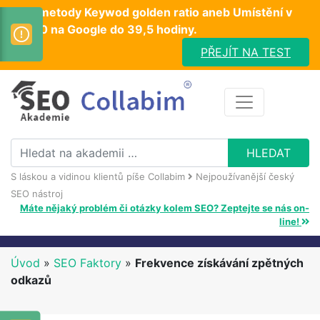
Test metody Keywod golden ratio aneb Umístění v
TOP10 na Google do 39,5 hodiny.
PŘEJÍT NA TEST
S láskou a vidinou klientů píše Collabim
Nejpoužívanější český
SEO nástroj
Máte nějaký problém či otázky kolem SEO? Zeptejte se nás on-
line!
Úvod
»
SEO Faktory
»
Frekvence získávání zpětných
odkazů