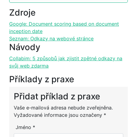
Zdroje
Google: Document scoring based on document
inception date
Seznam: Odkazy na webové stránce
Návody
Collabim: 5 způsobů jak zjistit zpětné odkazy na
svůj web zdarma
Příklady z praxe
Přidat příklad z praxe
Alternative:
Vaše e-mailová adresa nebude zveřejněna.
Vyžadované informace jsou označeny
*
Jméno
*