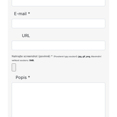
E-mail
*
URL
Nahrajte screenshot (povinné)
*
(Povolené typy souborů:
jpg, gif, png
, Maximální
velikost souboru:
5MB.
Popis
*