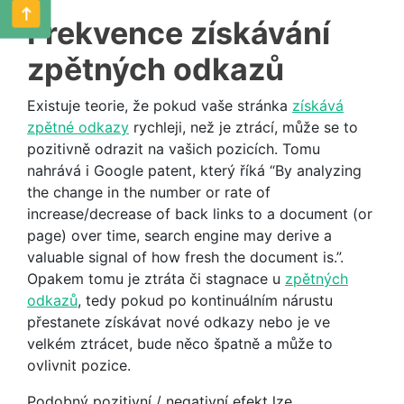
Frekvence získávání
zpětných odkazů
Existuje teorie, že pokud vaše stránka
získává
zpětné odkazy
rychleji, než je ztrácí, může se to
pozitivně odrazit na vašich pozicích. Tomu
nahrává i Google patent, který říká “By analyzing
the change in the number or rate of
increase/decrease of back links to a document (or
page) over time, search engine may derive a
valuable signal of how fresh the document is.”.
Opakem tomu je ztráta či stagnace u
zpětných
odkazů
, tedy pokud po kontinuálním nárustu
přestanete získávat nové odkazy nebo je ve
velkém ztrácet, bude něco špatně a může to
ovlivnit pozice.
Podobný pozitivní / negativní efekt lze