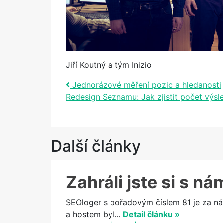
Jiří Koutný a tým Inizio
Post navigation
Jednorázové měření pozic a hledanosti
Redesign Seznamu: Jak zjistit počet výs
Další články
Zahráli jste si s n
SEOloger s pořadovým číslem 81 je za n
a hostem byl...
Detail článku »