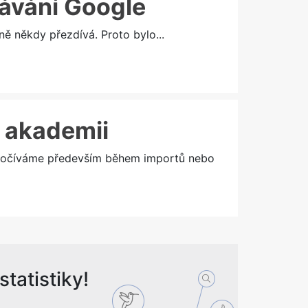
dávání Google
ě někdy přezdívá. Proto bylo...
v akademii
odpočíváme především během importů nebo
tatistiky!