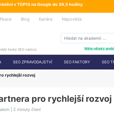
ístění v TOP10 na Google do 39,5 hodiny.
fikace
Blog
Kariéra
Nápověda
Máte nějaký probl
ější český SEO nástroj
A
SEO ZPRAVODAJSTVÍ
SEO FAKTORY
SEO T
o rychlejší rozvoj
rtnera pro rychlejší rozvoj
labim
|
2 minuty čtení