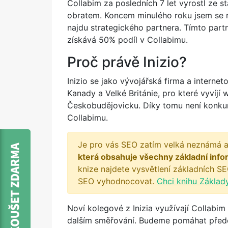
Collabim za posledních 7 let vyrostl ze s
obratem. Koncem minulého roku jsem se ro
najdu strategického partnera. Tímto part
získává 50% podíl v Collabimu.
Proč právě Inizio?
Inizio se jako vývojářská firma a internet
Kanady a Velké Británie, pro které vyvíjí 
Českobudějovicku. Díky tomu není konkur
Collabimu.
Je pro vás SEO zatím velká neznámá a
která obsahuje všechny základní info
knize najdete vysvětlení základních SE
SEO vyhodnocovat.
Chci knihu Základ
Noví kolegové z Inizia využívají Collabim
dalším směřování. Budeme pomáhat přede