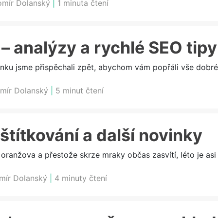
omír Dolanský
|
1 minuta čtení
– analýzy a rychlé SEO tipy
nku jsme přispěchali zpět, abychom vám popřáli vše dobré
mír Dolanský
|
5 minut čtení
 štítkování a další novinky
ranžova a přestože skrze mraky občas zasvítí, léto je asi d
mír Dolanský
|
4 minuty čtení