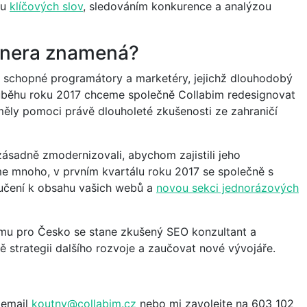
ou
klíčových slov
, sledováním konkurence a analýzou
tnera znamená?
vé schopné programátory a marketéry, jejichž dlouhodobý
růběhu roku 2017 chceme společně Collabim redesignovat
y měly pomoci právě dlouholeté zkušenosti ze zahraničí
zásadně zmodernizovali, abychom zajistili jeho
e mnoho, v prvním kvartálu roku 2017 se společně s
ručení k obsahu vašich webů a
novou sekci jednorázových
 pro Česko se stane zkušený SEO konzultant a
ně strategii dalšího rozvoje a zaučovat nové vývojáře.
 email
koutny@collabim.cz
nebo mi zavolejte na 603 102