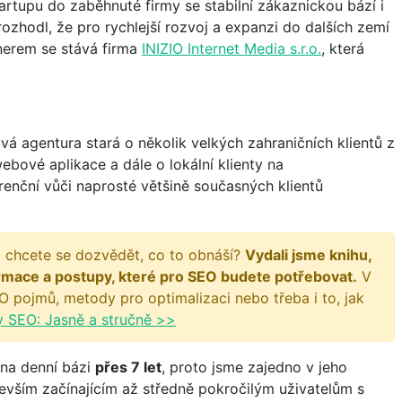
tartupu do zaběhnuté firmy se stabilní zákaznickou bází i
zhodl, že pro rychlejší rozvoj a expanzi do dalších zemí
nerem se stává firma
INIZIO Internet Media s.r.o.
, která
ová agentura stará o několik velkých zahraničních klientů z
webové aplikace a dále o lokální klienty na
enční vůči naprosté většině současných klientů
 chcete se dozvědět, co to obnáší?
Vydali jsme knihu,
rmace a postupy, které pro SEO budete potřebovat.
V
O pojmů, metody pro optimalizaci nebo třeba i to, jak
y SEO: Jasně a stručně >>
 na denní bázi
přes 7 let
, proto jsme zajedno v jeho
vším začínajícím až středně pokročilým uživatelům s