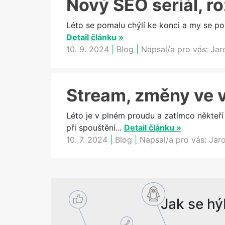
Nový SEO seriál, r
Léto se pomalu chýlí ke konci a my se po
Detail článku »
10. 9. 2024
|
Blog
|
Napsal/a pro vás:
Jar
Stream, změny ve v
Léto je v plném proudu a zatímco někteř
při spouštění...
Detail článku »
10. 7. 2024
|
Blog
|
Napsal/a pro vás:
Jar
Jak se hý