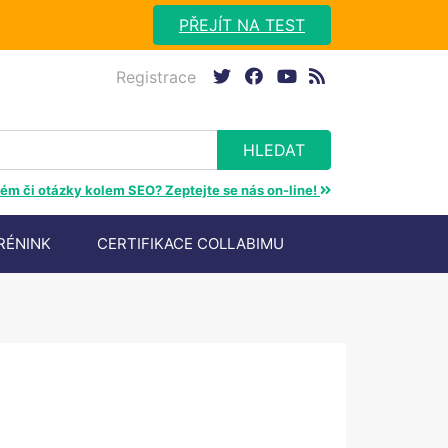
PŘEJÍT NA TEST
Registrace
twitter
facebook
youtube
rss
ém či otázky kolem SEO? Zeptejte se nás on-line!
RÉNINK
CERTIFIKACE COLLABIMU