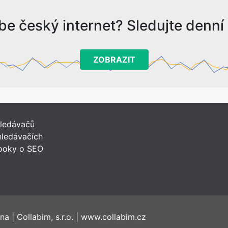
be český internet? Sledujte denní s
ZOBRAZIT
hledávačů
ledávačích
ooky o SEO
ena
|
Collabim, s.r.o.
|
www.collabim.cz