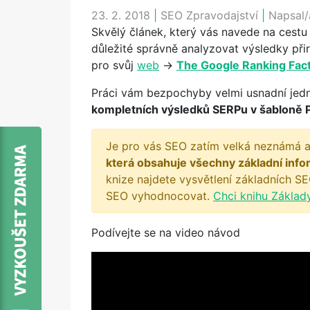
23. 2. 2018
|
SEO Zpravodajství
|
Napsal/
Skvělý článek, který vás navede na cestu
důležité správně analyzovat výsledky př
pro svůj
web
->
The Google Ranking Fact
Práci vám bezpochyby velmi usnadní jed
kompletních výsledků SERPu v šabloně 
Je pro vás SEO zatím velká neznámá a
která obsahuje všechny základní info
knize najdete vysvětlení základních SE
SEO vyhodnocovat.
Chci knihu Základ
Podívejte se na video návod