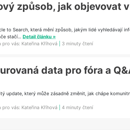
ový způsob, jak objevovat 
cle to Search, která mění způsob, jakým lidé vyhledávají in
e stačí...
Detail článku »
a pro vás:
Kateřina Kříhová
|
3 minuty čtení
urovaná data pro fóra a Q
itý update, který může zásadně změnit, jak chápe komunitn
a pro vás:
Kateřina Kříhová
|
4 minuty čtení