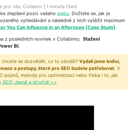
a pro vás:
Collabim
|
1 minuta čtení
 ke zlepšení pozic vašeho
webu
. Dočtete se, jak je
irozeného vyhledávání a následně z nich vytěžit maximum
or You Can Influence in an Afternoon [Case Study]
na z posledních novinek v Collabimu:
Stažení
Power BI.
 chcete se dozvědět, co to obnáší?
Vydali jsme knihu,
rmace a postupy, které pro SEO budete potřebovat.
V
O pojmů, metody pro optimalizaci nebo třeba i to, jak
y SEO: Jasně a stručně >>