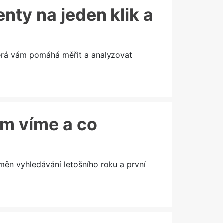
enty na jeden klik a
terá vám pomáhá měřit a analyzovat
ím víme a co
měn vyhledávání letošního roku a první