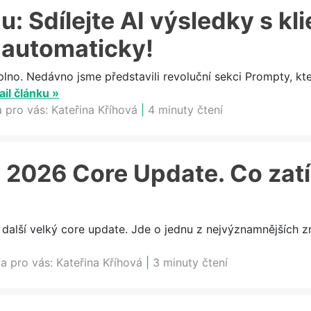
: Sdílejte AI výsledky s kli
 automaticky!
plno. Nedávno jsme představili revoluční sekci Prompty, k
ail článku »
a pro vás:
Kateřina Kříhová
|
4 minuty čtení
 2026 Core Update. Co zat
 další velký core update. Jde o jednu z nejvýznamnějších z
a pro vás:
Kateřina Kříhová
|
3 minuty čtení