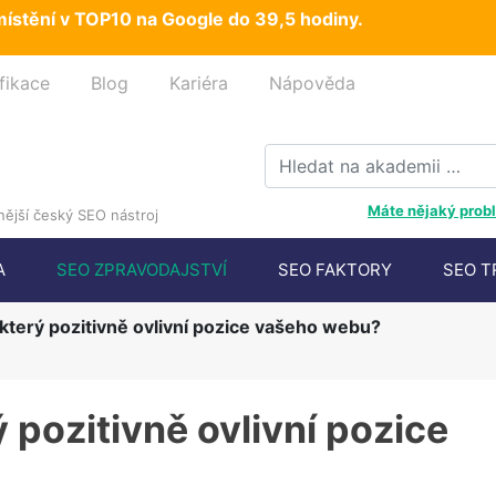
ístění v TOP10 na Google do 39,5 hodiny.
fikace
Blog
Kariéra
Nápověda
Máte nějaký probl
ější český SEO nástroj
A
SEO ZPRAVODAJSTVÍ
SEO FAKTORY
SEO T
 který pozitivně ovlivní pozice vašeho webu?
 pozitivně ovlivní pozice