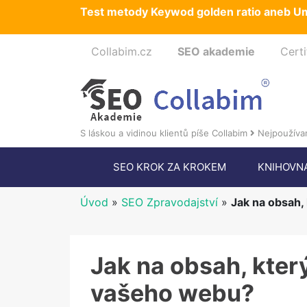
Test metody Keywod golden ratio aneb Um
Collabim.cz
SEO akademie
Certi
S láskou a vidinou klientů píše Collabim
Nejpoužívan
SEO KROK ZA KROKEM
KNIHOVN
Úvod
»
SEO Zpravodajství
»
Jak na obsah,
Jak na obsah, který
vašeho webu?