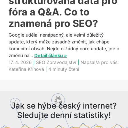
strukturovaná data pro
fóra a Q&A. Co to
znamená pro SEO?
Google udělal nenápadný, ale velmi důležitý
update, který může zásadně změnit, jak chápe
komunitní obsah. Nejde o žádný core update, jde o
změnu na...
Detail článku »
17. 4. 2026
|
SEO Zpravodajství
|
Napsal/a pro vás:
Kateřina Kříhová
|
4 minuty čtení
Jak se hýbe český internet?
Sledujte denní statistiky!