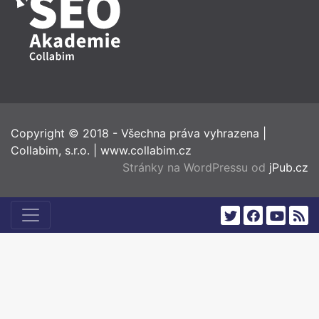
Copyright © 2018 - Všechna práva vyhrazena
|
Collabim, s.r.o.
|
www.collabim.cz
Stránky na WordPressu od
jPub.cz
twitter
facebook
youtub
rss