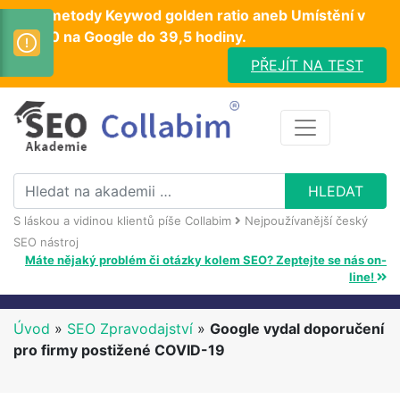
Test metody Keywod golden ratio aneb Umístění v
TOP10 na Google do 39,5 hodiny.
PŘEJÍT NA TEST
S láskou a vidinou klientů píše Collabim
Nejpoužívanější český
SEO nástroj
Máte nějaký problém či otázky kolem SEO? Zeptejte se nás on-
line!
Úvod
»
SEO Zpravodajství
»
Google vydal doporučení
pro firmy postižené COVID-19