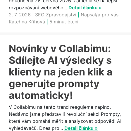
dokončená 26. června 2026. Zaměřila se na lepší
rozpoznávání webového...
Detail článku »
2. 7. 2026
|
SEO Zpravodajství
|
Napsal/a pro vás:
Kateřina Kříhová
|
5 minut čtení
Novinky v Collabimu:
Sdílejte AI výsledky s
klienty na jeden klik a
generujte prompty
automaticky!
V Collabimu na tento trend reagujeme naplno.
Nedávno jsme představili revoluční sekci Prompty,
která vám pomáhá měřit a analyzovat odpovědi AI
vyhledávačů. Dnes pro...
Detail článku »