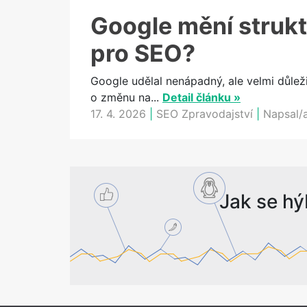
Google mění strukt
pro SEO?
Google udělal nenápadný, ale velmi důlež
o změnu na...
Detail článku »
17. 4. 2026
|
SEO Zpravodajství
|
Napsal/
Jak se hý