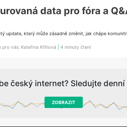
urovaná data pro fóra a Q
itý update, který může zásadně změnit, jak chápe komunitn
a pro vás:
Kateřina Kříhová
|
4 minuty čtení
be český internet? Sledujte denní s
ZOBRAZIT