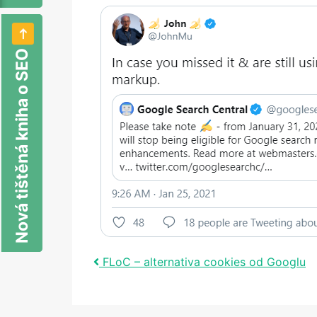
Nová tištěná kniha o SEO
Post navigation
FLoC – alternativa cookies od Googlu