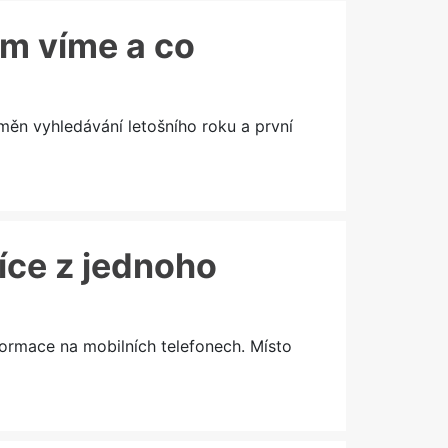
ím víme a co
měn vyhledávání letošního roku a první
více z jednoho
formace na mobilních telefonech. Místo