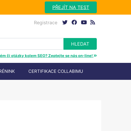
PŘEJÍT NA TEST
Registrace
twitter
facebook
youtube
rss
ém či otázky kolem SEO? Zeptejte se nás on-line!
RÉNINK
CERTIFIKACE COLLABIMU