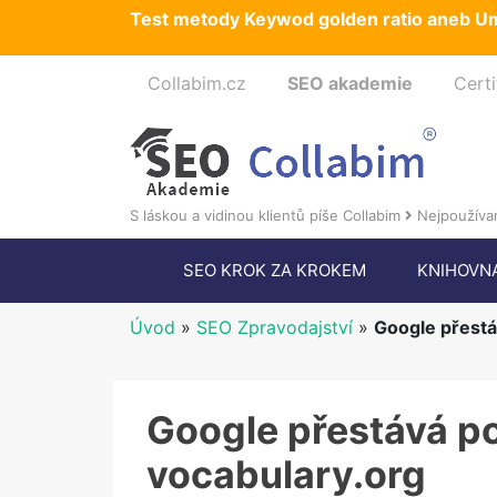
Test metody Keywod golden ratio aneb Um
Collabim.cz
SEO akademie
Certi
S láskou a vidinou klientů píše Collabim
Nejpoužívan
SEO KROK ZA KROKEM
KNIHOVN
Úvod
»
SEO Zpravodajství
»
Google přestá
Google přestává p
vocabulary.org