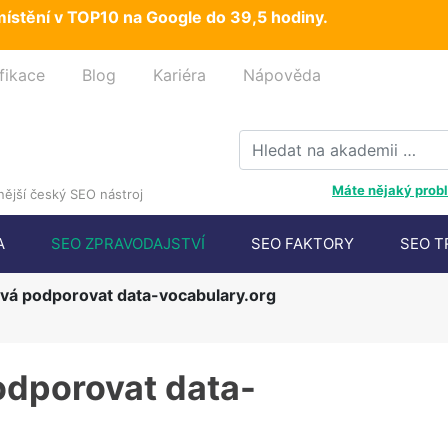
ístění v TOP10 na Google do 39,5 hodiny.
fikace
Blog
Kariéra
Nápověda
Máte nějaký probl
ější český SEO nástroj
A
SEO ZPRAVODAJSTVÍ
SEO FAKTORY
SEO T
vá podporovat data-vocabulary.org
odporovat data-