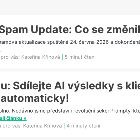
Spam Update: Co se změni
ová aktualizace spuštěná 24. června 2026 a dokončená 2
»
 pro vás:
Kateřina Kříhová
|
5 minut čtení
: Sdílejte AI výsledky s kli
 automaticky!
plno. Nedávno jsme představili revoluční sekci Prompty, k
ail článku »
a pro vás:
Kateřina Kříhová
|
4 minuty čtení