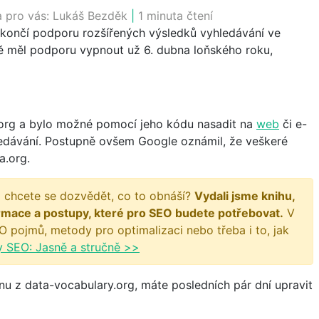
a pro vás:
Lukáš Bezděk
|
1 minuta čtení
 ukončí podporu rozšířených výsledků vyhledávání ve
ě měl podporu vypnout už 6. dubna loňského roku,
.org a bylo možné pomocí jeho kódu nasadit na
web
či e-
edávání. Postupně ovšem Google oznámil, že veškeré
a.org.
 chcete se dozvědět, co to obnáší?
Vydali jsme knihu,
rmace a postupy, které pro SEO budete potřebovat.
V
O pojmů, metody pro optimalizaci nebo třeba i to, jak
y SEO: Jasně a stručně >>
nu z data-vocabulary.org, máte posledních pár dní upravit