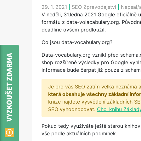
29. 1. 2021
|
SEO Zpravodajství
|
Napsal/
V neděli, 31.ledna 2021 Google oficiálně
formátu z data-volacabulary.org. Původn
deadline ovšem prodloužil.
Co jsou data-vocabulary.org?
Data-vocabulary.org vznikl před schema
shop rozšířené výsledky pro Google vyhl
informace bude čerpat již pouze z schem
Je pro vás SEO zatím velká neznámá a
která obsahuje všechny základní info
knize najdete vysvětlení základních SE
SEO vyhodnocovat.
Chci knihu Základ
Pokud tedy využíváte ještě starou knihov
vše podle aktuálních podmínek.