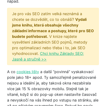
nápad.
Je pro vás SEO zatím velká neznámá a
chcete se dozvědět, co to obnáší?
Vydali
jsme knihu, která obsahuje všechny
základní informace a postupy, které pro SEO
budete potřebovat.
V knize najdete
vysvětlení základních SEO pojmů, metody
pro optimalizaci nebo třeba i to, jak SEO
vyhodnocovat.
Chci knihu Základy SEO:
Jasně a stručně >>
A co
cookies lišty
a další “povinná” vyskakovací
pole jako 18+ apod. Ty samozřejmě penalizované
nejsou a ideální je, aby taková okna nezabírala
více jak 15 % obrazovky mobilu. Stejně tak je
vítané, když si do pop-up oken nastavíte časovač
a nevyskočí na vás ihned po vstupu na stránku, ale
až po nějakém rozumném čase. Pokud ho navíc