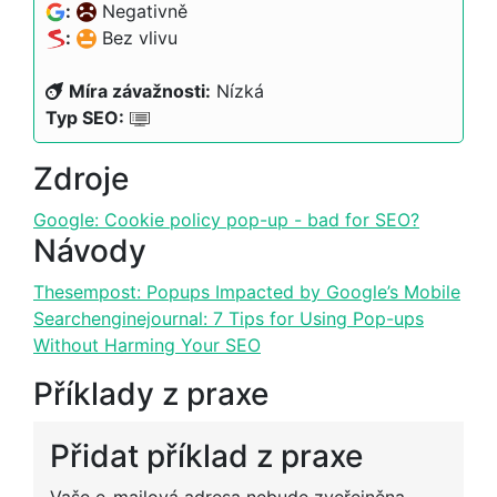
:
Negativně
:
Bez vlivu
Míra závažnosti:
Nízká
Typ SEO:
Zdroje
Google: Cookie policy pop-up - bad for SEO?
Návody
Thesempost: Popups Impacted by Google’s Mobile
Searchenginejournal: 7 Tips for Using Pop-ups
Without Harming Your SEO
Příklady z praxe
Přidat příklad z praxe
Alternative:
Vaše e-mailová adresa nebude zveřejněna.