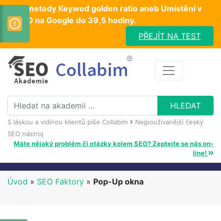
Test metody Keywod golden ratio aneb Umístění v
TOP10 na Google do 39,5 hodiny.
PŘEJÍT NA TEST
S láskou a vidinou klientů píše Collabim
Nejpoužívanější český
SEO nástroj
Máte nějaký problém či otázky kolem SEO? Zeptejte se nás on-
line!
Úvod
»
SEO Faktory
»
Pop-Up okna