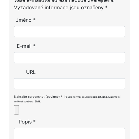
Vyžadované informace jsou označeny
*
Jméno
*
E-mail
*
URL
Nahrajte screenshot (povinné)
*
(Povolené typy souborů:
jpg, gif, png
, Maximální
velikost souboru:
5MB.
Popis
*