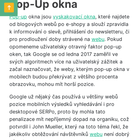
Pop-Up okna
Pop-up
okna jsou
vyskakovací okna
, které najdete
od blogových webů po e-shopy a slouží zpravidla
k informování o slevě, přihlášení do newsletteru, či
pro prodloužení doby strávené na
webu
. Pokud
opomeneme uživatelsky otravný faktor pop-up
oken, tak Google se od ledna 2017 zaměřil ve
svých algoritmech více na uživatelský zážitek a
začal naznačovat, že weby, kterým pop-up okna v
mobilech budou překrývat z většího procenta
obrazovku, mohou mít horší pozice.
Google už nějaký čas používá u většiny webů
pozice mobilních výsledků vyhledávání i pro
desktopové SERPo, proto by mohla tato
penalizace mít nepříjemný dopad na organiku, což
potvrdil i John Mueller, který na toto téma řekl, že
jakékoliv obtěžování návštěvníků
webu
není dobrý