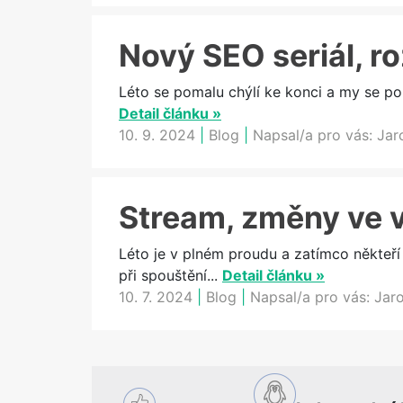
Nový SEO seriál, r
Léto se pomalu chýlí ke konci a my se po
Detail článku »
10. 9. 2024
|
Blog
|
Napsal/a pro vás:
Jar
Stream, změny ve v
Léto je v plném proudu a zatímco někteř
při spouštění...
Detail článku »
10. 7. 2024
|
Blog
|
Napsal/a pro vás:
Jar