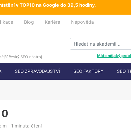
ístění v TOP10 na Google do 39,5 hodiny.
fikace
Blog
Kariéra
Nápověda
Máte nějaký probl
ější český SEO nástroj
A
SEO ZPRAVODAJSTVÍ
SEO FAKTORY
SEO T
10
bim
|
1 minuta čtení