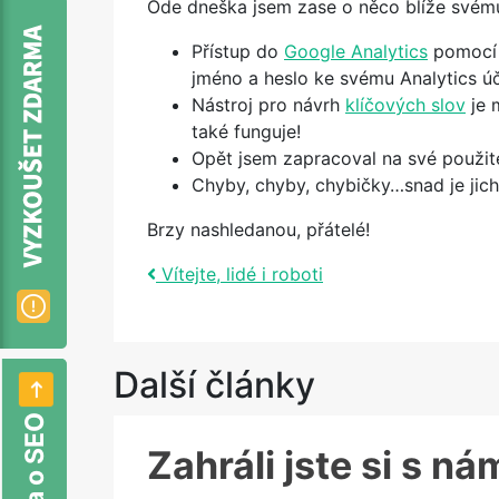
Ode dneška jsem zase o něco blíže svému 
Přístup do
Google Analytics
pomocí 
jméno a heslo ke svému Analytics účt
Nástroj pro návrh
klíčových slov
je 
také funguje!
Opět jsem zapracoval na své použite
Chyby, chyby, chybičky…snad je jic
Brzy nashledanou, přátelé!
Post navigation
Vítejte, lidé i roboti
Další články
Zahráli jste si s n