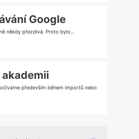
dávání Google
ě někdy přezdívá. Proto bylo...
v akademii
odpočíváme především během importů nebo