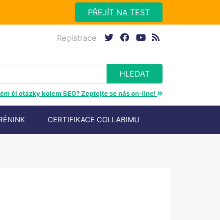
PŘEJÍT NA TEST
Registrace
twitter
facebook
youtube
rss
ém či otázky kolem SEO? Zeptejte se nás on-line!
RÉNINK
CERTIFIKACE COLLABIMU