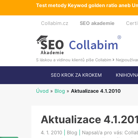
Test metody Keywod golden ratio aneb Um
Collabim.cz
SEO akademie
Certi
S láskou a vidinou klientů píše Collabim
Nejpoužívan
SEO KROK ZA KROKEM
KNIHOVN
Úvod
»
Blog
»
Aktualizace 4.1.2010
Aktualizace 4.1.20
4. 1. 2010
|
Blog
|
Napsal/a pro vás:
Colla