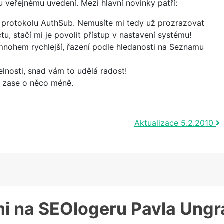
veřejnému uvedení. Mezi hlavní novinky patří:
protokolu AuthSub. Nemusíte mi tedy už prozrazovat
u, stačí mi je povolit přístup v nastavení systému!
mnohem rychlejší, řazení podle hledanosti na Seznamu
lnosti, snad vám to udělá radost!
h zase o něco méně.
Aktualizace 5.2.2010
ámi na SEOlogeru Pavla Ungr