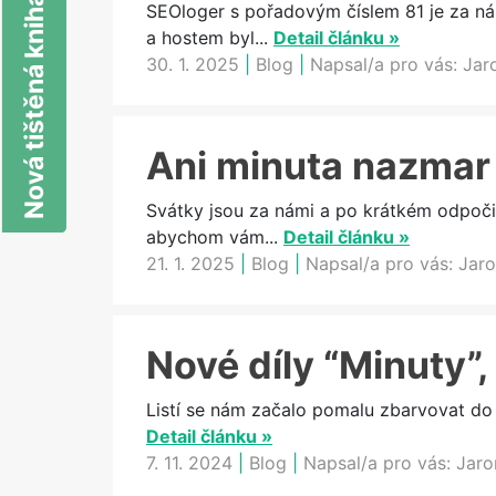
Nová tištěná kniha o SEO
SEOloger s pořadovým číslem 81 je za n
a hostem byl...
Detail článku »
30. 1. 2025
|
Blog
|
Napsal/a pro vás:
Jar
Ani minuta nazmar 
Svátky jsou za námi a po krátkém odpoči
abychom vám...
Detail článku »
21. 1. 2025
|
Blog
|
Napsal/a pro vás:
Jaro
Nové díly “Minuty”,
Listí se nám začalo pomalu zbarvovat do o
Detail článku »
7. 11. 2024
|
Blog
|
Napsal/a pro vás:
Jaro