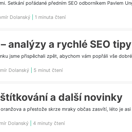
ámi. Setkání pořádané předním SEO odborníkem Pavlem Ung
omír Dolanský
|
1 minuta čtení
– analýzy a rychlé SEO tipy
nku jsme přispěchali zpět, abychom vám popřáli vše dobré
mír Dolanský
|
5 minut čtení
 štítkování a další novinky
ranžova a přestože skrze mraky občas zasvítí, léto je asi d
mír Dolanský
|
4 minuty čtení