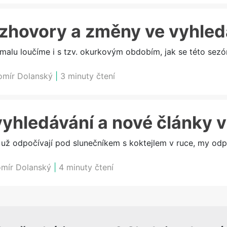
ozhovory a změny ve vyhle
malu loučíme i s tzv. okurkovým obdobím, jak se této sezón
omír Dolanský
|
3 minuty čtení
yhledávání a nové články 
í už odpočívají pod slunečníkem s koktejlem v ruce, my 
omír Dolanský
|
4 minuty čtení