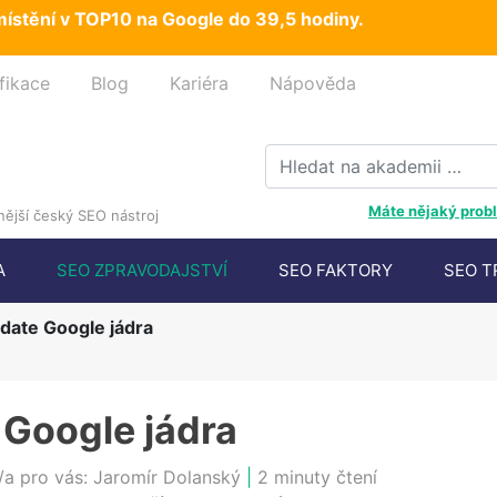
ístění v TOP10 na Google do 39,5 hodiny.
fikace
Blog
Kariéra
Nápověda
Máte nějaký probl
ější český SEO nástroj
A
SEO ZPRAVODAJSTVÍ
SEO FAKTORY
SEO T
date Google jádra
 Google jádra
/a pro vás:
Jaromír Dolanský
|
2 minuty čtení