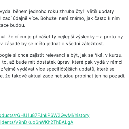
ydal během jednoho roku zhruba čtyři větší updaty
zací údajně více. Bohužel není známo, jak často k nim
izace budou.
l, že cílem je přinášet ty nejlepší výsledky – a proto by
 v zásadě by se mělo jednat o všední záležitost.
le si chce zajistit relevanci a být, jak se říká, v kurzu.
 to, až bude mít dostatek úprav, které pak vydá v rámci
zřejmě vydávat více specifičtějších updatů, které se
e, že takové aktualizace nebudou probíhat jen na pozadí.
/products/rGHU1u87FJnkP6W2GwMi/history
/incidents/V9nDKuo6nWKh2ThBALgA