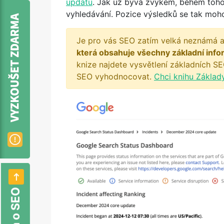
updatu
. Jak už bývá zvykem, během to
vyhledávání. Pozice výsledků se tak mo
Je pro vás SEO zatím velká neznámá a
která obsahuje všechny základní info
knize najdete vysvětlení základních SE
SEO vyhodnocovat.
Chci knihu Základ