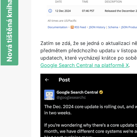
Nová tištěná kniha o SEO
Zatím se zdá, že se jedná o aktualizaci 
předmětem předchozího updatu v listopa
updatech, které vycházejí krátce po sobě
Google Search Central na platformě X
.