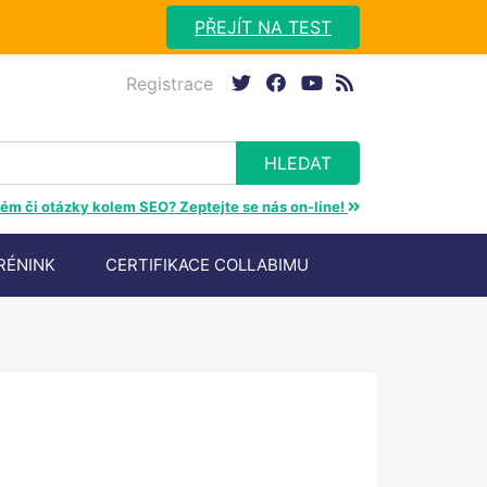
PŘEJÍT NA TEST
Registrace
twitter
facebook
youtube
rss
ém či otázky kolem SEO? Zeptejte se nás on-line!
RÉNINK
CERTIFIKACE COLLABIMU