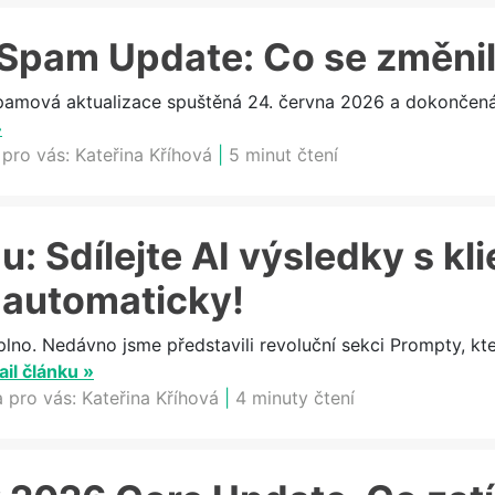
Spam Update: Co se změni
ová aktualizace spuštěná 24. června 2026 a dokončená 2
»
 pro vás:
Kateřina Kříhová
|
5 minut čtení
: Sdílejte AI výsledky s kli
 automaticky!
plno. Nedávno jsme představili revoluční sekci Prompty, k
ail článku »
a pro vás:
Kateřina Kříhová
|
4 minuty čtení