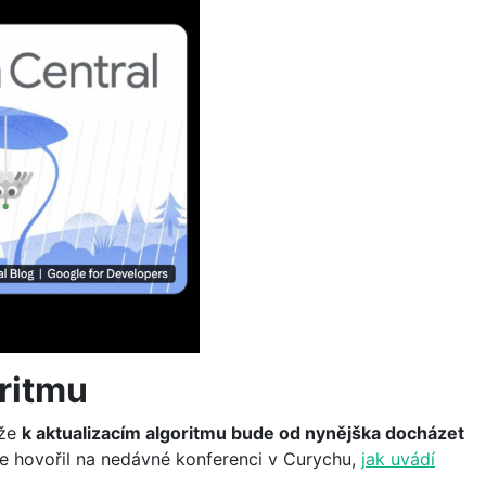
ritmu
 že
k aktualizacím algoritmu bude od nynějška docházet
le hovořil na nedávné konferenci v Curychu,
jak uvádí