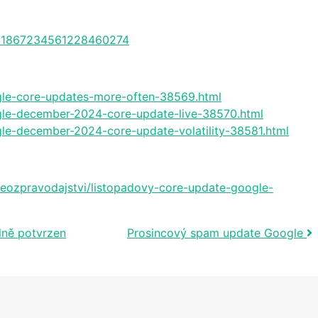
us/1867234561228460274
gle-core-updates-more-often-38569.html
gle-december-2024-core-update-live-38570.html
le-december-2024-core-update-volatility-38581.html
seozpravodajstvi/listopadovy-core-update-google-
lně potvrzen
Prosincový spam update Google