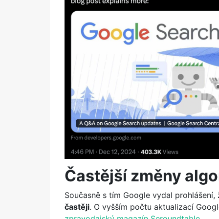
Častější změny algo
Současně s tím Google vydal prohlášení,
častěji
. O vyšším počtu aktualizací Goog
zpravodajský magazín Seroundtable
.