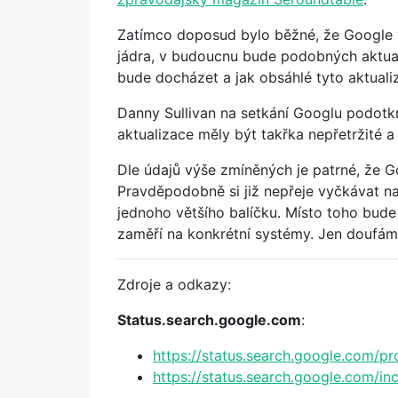
Zatímco doposud bylo běžné, že Google v
jádra, v budoucnu bude podobných aktuali
bude docházet a jak obsáhlé tyto aktual
Danny Sullivan na setkání Googlu podotknu
aktualizace měly být takřka nepřetržité a
Dle údajů výše zmíněných je patrné, že Goog
Pravděpodobně si již nepřeje vyčkávat na
jednoho většího balíčku. Místo toho bude 
zaměří na konkrétní systémy. Jen doufám
Zdroje a odkazy:
Status.search.google.com
:
https://status.search.google.com
https://status.search.google.com