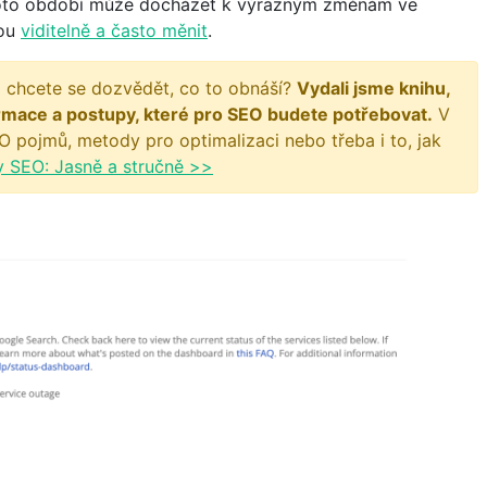
hoto období může docházet k výrazným změnám ve
hou
viditelně a často měnit
.
 chcete se dozvědět, co to obnáší?
Vydali jsme knihu,
rmace a postupy, které pro SEO budete potřebovat.
V
O pojmů, metody pro optimalizaci nebo třeba i to, jak
y SEO: Jasně a stručně >>