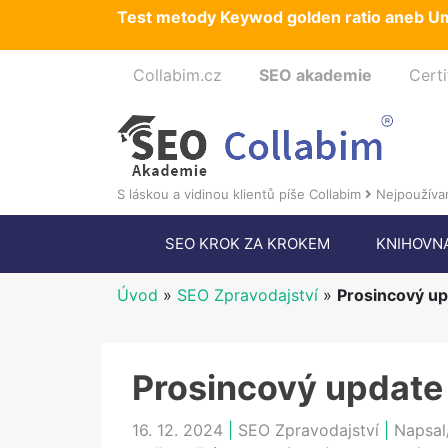
Test metody Keywod golden ratio aneb Um
Collabim.cz
SEO akademie
Certi
S láskou a vidinou klientů píše Collabim
Nejpoužívan
SEO KROK ZA KROKEM
KNIHOVN
Úvod
»
SEO Zpravodajství
»
Prosincový up
Prosincový update
16. 12. 2024
|
SEO Zpravodajství
|
Napsal