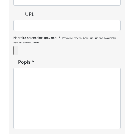
URL
Nahrajte screenshot (povinné)
*
(Povolené typy souborů:
jpg, gif, png
, Maximální
velikost souboru:
5MB.
Popis
*