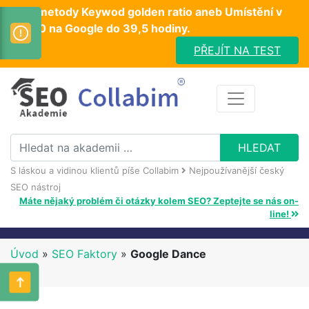
Test metody Keywod golden ratio aneb Umístění v
TOP10 na Google do 39,5 hodiny.
PŘEJÍT NA TEST
S láskou a vidinou klientů píše Collabim
Nejpoužívanější český
SEO nástroj
Máte nějaký problém či otázky kolem SEO? Zeptejte se nás on-
line!
Úvod
»
SEO Faktory
»
Google Dance