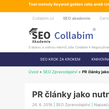
Test metody Keywod golden ratio aneb Um
Collabim.cz
SEO akademie
Certi
S láskou a vidinou klientů píše Collabim
Nejpoužívan
SEO KROK ZA KROKEM
KNIHOVN
Úvod
»
SEO Zpravodajství
»
PR články jako
PR články jako nutn
26. 6. 2018
|
SEO Zpravodajství
|
Napsal/