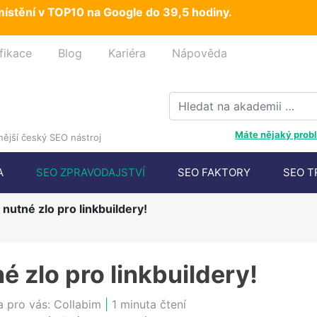
ístění v TOP10 na Google do 39,5 hodiny.
fikace
Blog
Kariéra
Nápověda
Máte nějaký probl
ější český SEO nástroj
A
SEO ZPRAVODAJSTVÍ
SEO FAKTORY
SEO T
 nutné zlo pro linkbuildery!
é zlo pro linkbuildery!
a pro vás:
Collabim
|
1 minuta čtení