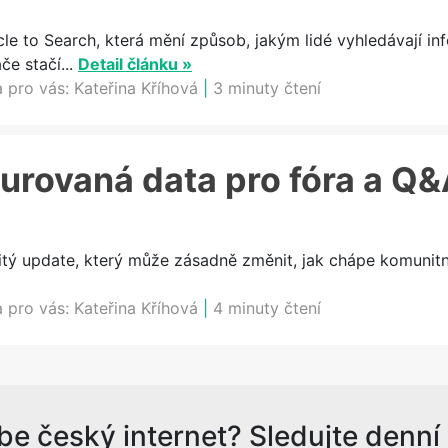
cle to Search, která mění způsob, jakým lidé vyhledávají in
e stačí...
Detail článku »
a pro vás:
Kateřina Kříhová
|
3 minuty čtení
urovaná data pro fóra a Q
itý update, který může zásadně změnit, jak chápe komunitn
a pro vás:
Kateřina Kříhová
|
4 minuty čtení
be český internet? Sledujte denní s