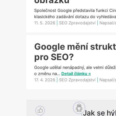
Společnost Google představila funkci Cir
klasického zadávání dotazu do vyhledávač
11. 5. 2026
|
SEO Zpravodajství
|
Napsal/
Google mění strukt
pro SEO?
Google udělal nenápadný, ale velmi důlež
o změnu na...
Detail článku »
17. 4. 2026
|
SEO Zpravodajství
|
Napsal/
Jak se hý