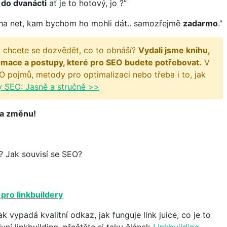
ě
do dvanácti
ať je to hotový, jo ?”
ni na net, kam bychom ho mohli dát.. samozřejmě
zadarmo
.”
 chcete se dozvědět, co to obnáší?
Vydali jsme knihu,
rmace a postupy, které pro SEO budete potřebovat.
V
O pojmů, metody pro optimalizaci nebo třeba i to, jak
y SEO: Jasně a stručně >>
na změnu!
í? Jak souvisí se SEO?
 pro linkbuildery
jak vypadá kvalitní odkaz, jak funguje link juice, co je to