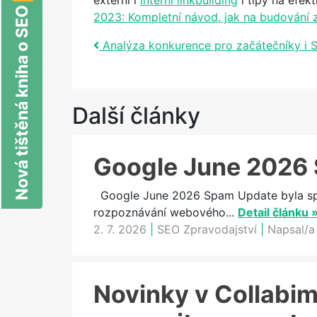
externí i
interní linkbuilding
i tipy na efekt
Nová tištěná kniha o SEO
2023: Kompletní návod, jak na budování 
Post navigation
Analýza konkurence pro začátečníky i 
Další články
Google June 2026 
Google June 2026 Spam Update byla spam
rozpoznávání webového...
Detail článku 
2. 7. 2026
|
SEO Zpravodajství
|
Napsal/a
Novinky v Collabimu