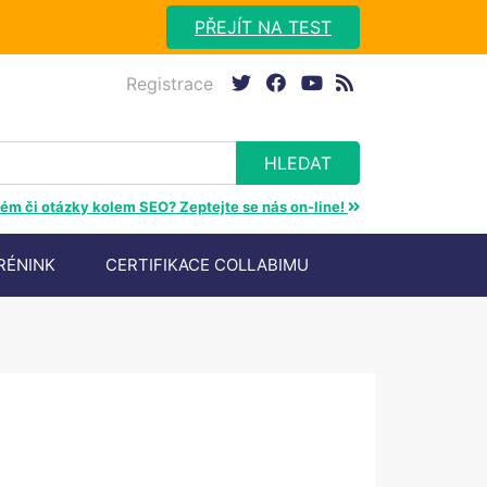
PŘEJÍT NA TEST
Registrace
twitter
facebook
youtube
rss
ém či otázky kolem SEO? Zeptejte se nás on-line!
RÉNINK
CERTIFIKACE COLLABIMU