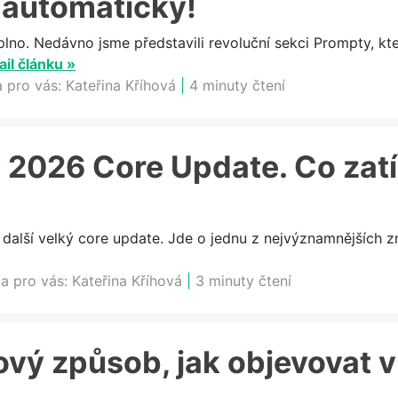
 automaticky!
plno. Nedávno jsme představili revoluční sekci Prompty, k
ail článku »
a pro vás:
Kateřina Kříhová
|
4 minuty čtení
 2026 Core Update. Co zat
 další velký core update. Jde o jednu z nejvýznamnějších z
a pro vás:
Kateřina Kříhová
|
3 minuty čtení
ový způsob, jak objevovat 