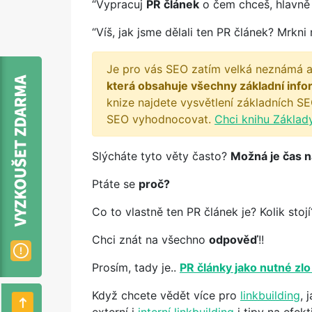
“Vypracuj
PR článek
o čem chceš, hlavn
“Víš, jak jsme dělali ten PR článek? Mrk
Je pro vás SEO zatím velká neznámá a
která obsahuje všechny základní info
knize najdete vysvětlení základních SE
SEO vyhodnocovat.
Chci knihu Základ
Slýcháte tyto věty často?
Možná je čas 
Ptáte se
proč?
Co to vlastně ten PR článek je? Kolik stoj
Chci znát na všechno
odpověď
!!
Prosím, tady je..
PR články jako nutné zlo
Když chcete vědět více pro
linkbuilding
, 