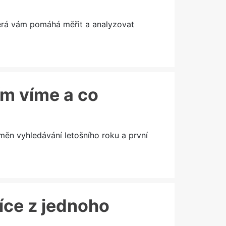
terá vám pomáhá měřit a analyzovat
ím víme a co
měn vyhledávání letošního roku a první
více z jednoho