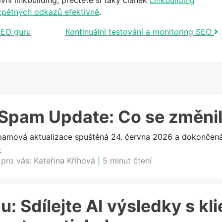
ivní linkbuilding, přečtěte si taky článek
Linkbuilding
zpětných odkazů efektivně
.
SEO guru
Kontinuální testování a monitoring SEO
Spam Update: Co se změni
ová aktualizace spuštěná 24. června 2026 a dokončená 2
»
 pro vás:
Kateřina Kříhová
|
5 minut čtení
: Sdílejte AI výsledky s kli