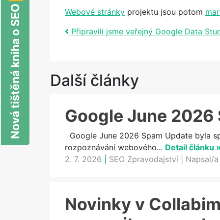
Nová tištěná kniha o SEO
Webové stránky
projektu jsou potom
mar
Post navigation
Připravili jsme veřejný Google Data Stu
Další články
Google June 2026 
Google June 2026 Spam Update byla spam
rozpoznávání webového...
Detail článku 
2. 7. 2026
|
SEO Zpravodajství
|
Napsal/a
Novinky v Collabimu