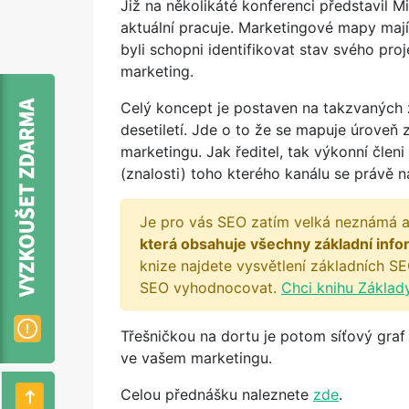
Již na několikáté konferenci představil 
aktuální pracuje. Marketingové mapy mají
byli schopni identifikovat stav svého proj
marketing.
Celý koncept je postaven na takzvaných z
desetiletí. Jde o to že se mapuje úroveň z
marketingu. Jak ředitel, tak výkonní členi
(znalosti) toho kterého kanálu se právě n
Je pro vás SEO zatím velká neznámá a
která obsahuje všechny základní info
knize najdete vysvětlení základních SE
SEO vyhodnocovat.
Chci knihu Základ
Třešničkou na dortu je potom síťový graf 
ve vašem marketingu.
Celou přednášku naleznete
zde
.