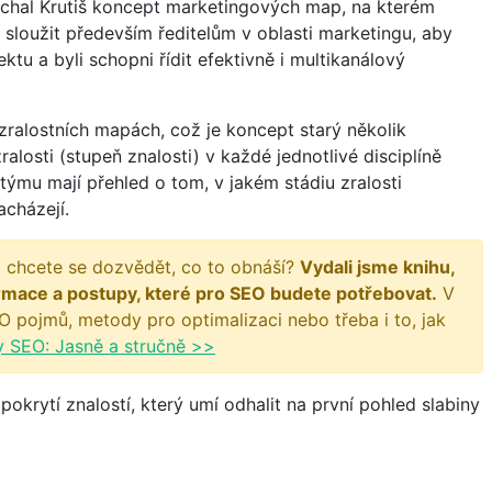
Michal Krutiš koncept marketingových map, na kterém
 sloužit především ředitelům v oblasti marketingu, aby
ektu a byli schopni řídit efektivně i multikanálový
ralostních mapách, což je koncept starý několik
ralosti (stupeň znalosti) v každé jednotlivé disciplíně
 týmu mají přehled o tom, v jakém stádiu zralosti
acházejí.
 chcete se dozvědět, co to obnáší?
Vydali jsme knihu,
rmace a postupy, které pro SEO budete potřebovat.
V
O pojmů, metody pro optimalizaci nebo třeba i to, jak
y SEO: Jasně a stručně >>
pokrytí znalostí, který umí odhalit na první pohled slabiny