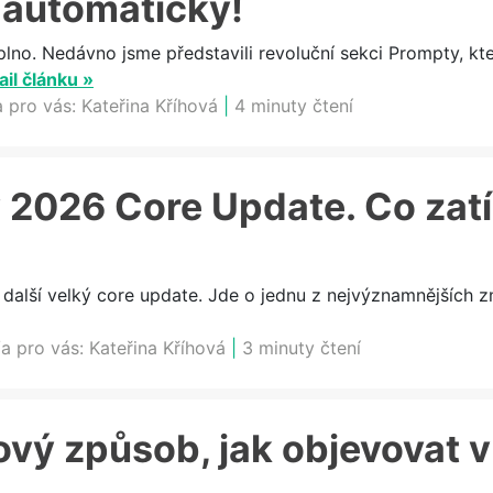
 automaticky!
plno. Nedávno jsme představili revoluční sekci Prompty, k
ail článku »
a pro vás:
Kateřina Kříhová
|
4 minuty čtení
 2026 Core Update. Co zat
 další velký core update. Jde o jednu z nejvýznamnějších z
a pro vás:
Kateřina Kříhová
|
3 minuty čtení
ový způsob, jak objevovat 