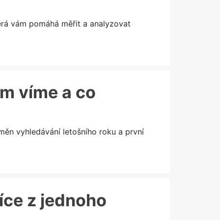
terá vám pomáhá měřit a analyzovat
ím víme a co
měn vyhledávání letošního roku a první
více z jednoho