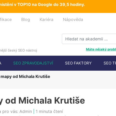
ístění v TOP10 na Google do 39,5 hodiny.
fikace
Blog
Kariéra
Nápověda
Máte nějaký probl
ější český SEO nástroj
A
SEO ZPRAVODAJSTVÍ
SEO FAKTORY
SEO T
mapy od Michala Krutiše
 od Michala Krutiše
a pro vás:
Admin
|
1 minuta čtení