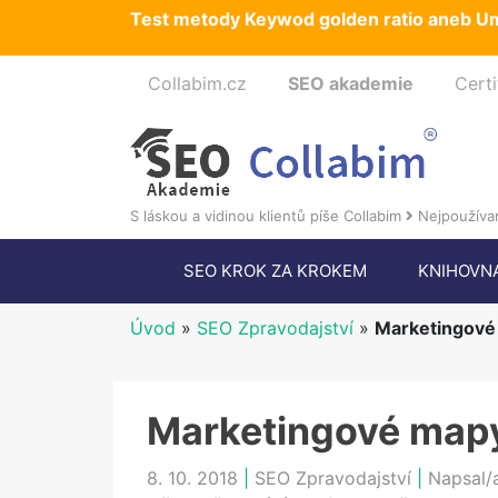
Test metody Keywod golden ratio aneb Um
Collabim.cz
SEO akademie
Certi
S láskou a vidinou klientů píše Collabim
Nejpoužívan
SEO KROK ZA KROKEM
KNIHOVN
Úvod
»
SEO Zpravodajství
»
Marketingové 
Marketingové mapy
8. 10. 2018
|
SEO Zpravodajství
|
Napsal/