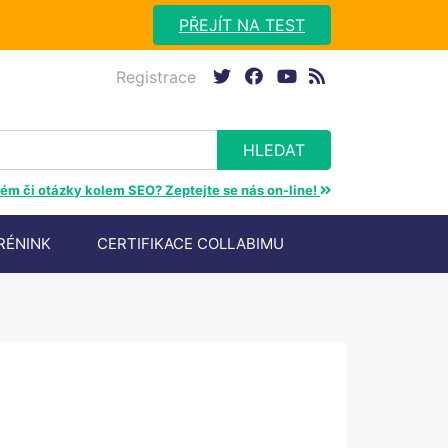
PŘEJÍT NA TEST
Registrace
twitter
facebook
youtube
rss
ém či otázky kolem SEO? Zeptejte se nás on-line!
RÉNINK
CERTIFIKACE COLLABIMU