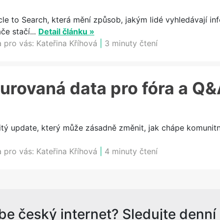
cle to Search, která mění způsob, jakým lidé vyhledávají in
e stačí...
Detail článku »
a pro vás:
Kateřina Kříhová
|
3 minuty čtení
urovaná data pro fóra a Q
itý update, který může zásadně změnit, jak chápe komunitn
a pro vás:
Kateřina Kříhová
|
4 minuty čtení
be český internet? Sledujte denní s