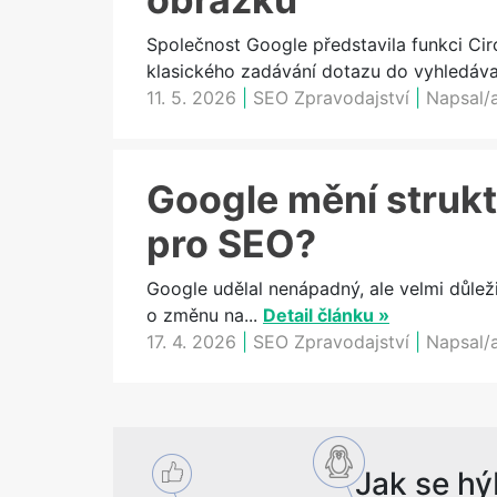
Společnost Google představila funkci Cir
klasického zadávání dotazu do vyhledávač
11. 5. 2026
|
SEO Zpravodajství
|
Napsal/
Google mění strukt
pro SEO?
Google udělal nenápadný, ale velmi důlež
o změnu na...
Detail článku »
17. 4. 2026
|
SEO Zpravodajství
|
Napsal/
Jak se hý