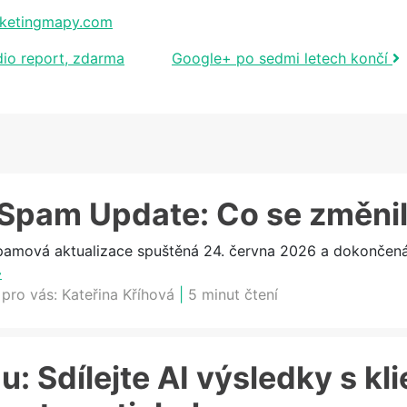
ketingmapy.com
dio report, zdarma
Google+ po sedmi letech končí
Spam Update: Co se změni
ová aktualizace spuštěná 24. června 2026 a dokončená 2
»
 pro vás:
Kateřina Kříhová
|
5 minut čtení
: Sdílejte AI výsledky s kli