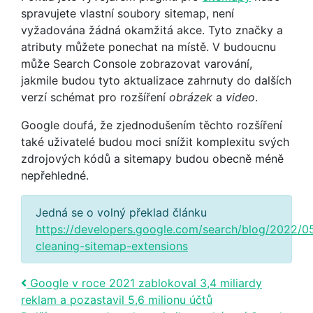
spravujete vlastní soubory sitemap, není
vyžadována žádná okamžitá akce. Tyto značky a
atributy můžete ponechat na místě. V budoucnu
může Search Console zobrazovat varování,
jakmile budou tyto aktualizace zahrnuty do dalších
verzí schémat pro rozšíření
obrázek
a
video
.
Google doufá, že zjednodušením těchto rozšíření
také uživatelé budou moci snížit komplexitu svých
zdrojových kódů a sitemapy budou obecně méně
nepřehledné.
Jedná se o volný překlad článku
https://developers.google.com/search/blog/2022/05
cleaning-sitemap-extensions
Post navigation
Google v roce 2021 zablokoval 3,4 miliardy
reklam a pozastavil 5,6 milionu účtů