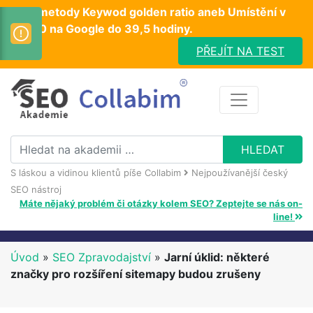
Test metody Keywod golden ratio aneb Umístění v
TOP10 na Google do 39,5 hodiny.
PŘEJÍT NA TEST
S láskou a vidinou klientů píše Collabim
Nejpoužívanější český
SEO nástroj
Máte nějaký problém či otázky kolem SEO? Zeptejte se nás on-
line!
Úvod
»
SEO Zpravodajství
»
Jarní úklid: některé
značky pro rozšíření sitemapy budou zrušeny