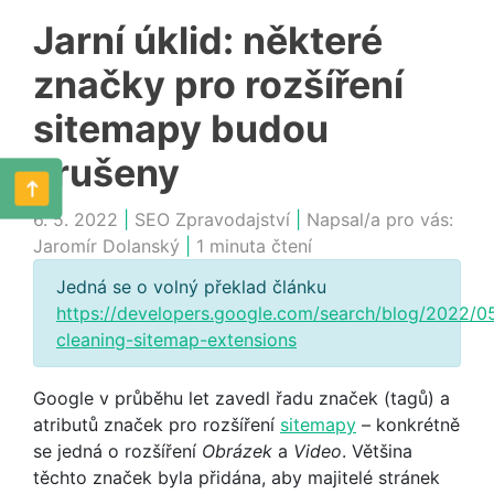
Jarní úklid: některé
značky pro rozšíření
sitemapy budou
zrušeny
6. 5. 2022
|
SEO Zpravodajství
|
Napsal/a pro vás:
Jaromír Dolanský
|
1 minuta čtení
Jedná se o volný překlad článku
https://developers.google.com/search/blog/2022/05
cleaning-sitemap-extensions
Google v průběhu let zavedl řadu značek (tagů) a
atributů značek pro rozšíření
sitemapy
– konkrétně
se jedná o rozšíření
Obrázek
a
Video
. Většina
těchto značek byla přidána, aby majitelé stránek