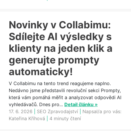
Novinky v Collabimu:
Sdílejte AI výsledky s
klienty na jeden klik a
generujte prompty
automaticky!
V Collabimu na tento trend reagujeme naplno.
Nedávno jsme představili revoluční sekci Prompty,
která vám pomáhá měřit a analyzovat odpovědi AI
vyhledávačů. Dnes pro...
Detail článku »
17. 6. 2026
|
SEO Zpravodajství
|
Napsal/a pro vás:
Kateřina Kříhová
|
4 minuty čtení