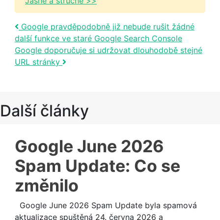
Jasně a stručně >>
Post navigation
Google pravděpodobně již nebude rušit žádné
další funkce ve staré Google Search Console
Google doporučuje si udržovat dlouhodobě stejné
URL stránky
Další články
Google June 2026
Spam Update: Co se
změnilo
Google June 2026 Spam Update byla spamová
aktualizace spuštěná 24. června 2026 a