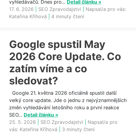
vyhledávačů. Dnes pro...
Detail článku »
17. 6. 2026
|
SEO Zpravodajství
|
Napsal/a pro vás:
Kateřina Kříhová
|
4 minuty čtení
Google spustil May
2026 Core Update. Co
zatím víme a co
sledovat?
Google 21. května 2026 oficiálně spustil další
velký core update. Jde o jednu z nejvýznamnějších
změn vyhledávání letošního roku a první reakce
SEO...
Detail článku »
25. 5. 2026
|
SEO Zpravodajství
|
Napsal/a pro
vás:
Kateřina Kříhová
|
3 minuty čtení