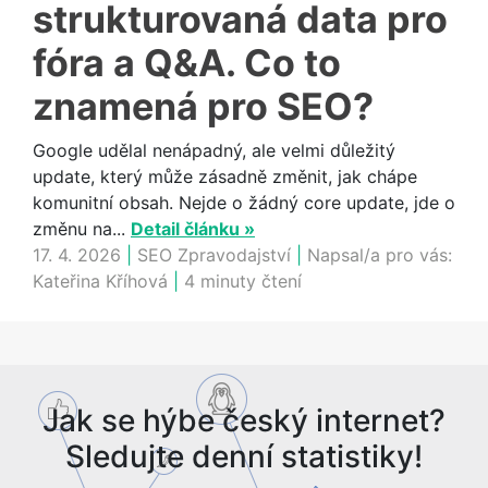
strukturovaná data pro
fóra a Q&A. Co to
znamená pro SEO?
Google udělal nenápadný, ale velmi důležitý
update, který může zásadně změnit, jak chápe
komunitní obsah. Nejde o žádný core update, jde o
změnu na...
Detail článku »
17. 4. 2026
|
SEO Zpravodajství
|
Napsal/a pro vás:
Kateřina Kříhová
|
4 minuty čtení
Jak se hýbe český internet?
Sledujte denní statistiky!