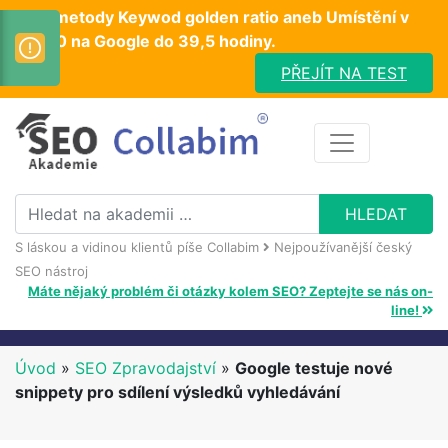
Test metody Keywod golden ratio aneb Umístění v
TOP10 na Google do 39,5 hodiny.
PŘEJÍT NA TEST
S láskou a vidinou klientů píše Collabim
Nejpoužívanější český
SEO nástroj
Máte nějaký problém či otázky kolem SEO? Zeptejte se nás on-
line!
Úvod
»
SEO Zpravodajství
»
Google testuje nové
snippety pro sdílení výsledků vyhledávání