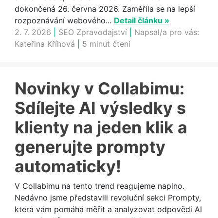
dokončená 26. června 2026. Zaměřila se na lepší
rozpoznávání webového...
Detail článku »
2. 7. 2026
|
SEO Zpravodajství
|
Napsal/a pro vás:
Kateřina Kříhová
|
5 minut čtení
Novinky v Collabimu:
Sdílejte AI výsledky s
klienty na jeden klik a
generujte prompty
automaticky!
V Collabimu na tento trend reagujeme naplno.
Nedávno jsme představili revoluční sekci Prompty,
která vám pomáhá měřit a analyzovat odpovědi AI