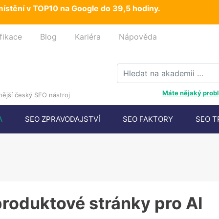
ístění v TOP10 na Google do 39,5 hodiny.
fikace
Blog
Kariéra
Nápověda
Máte nějaký probl
ější český SEO nástroj
A
SEO ZPRAVODAJSTVÍ
SEO FAKTORY
SEO T
produktové stránky pro AI