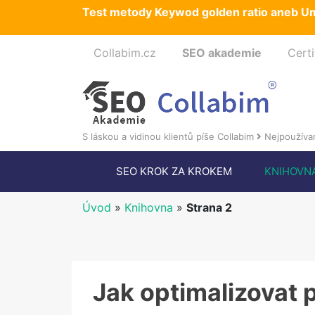
Test metody Keywod golden ratio aneb Um
Collabim.cz
SEO akademie
Certi
S láskou a vidinou klientů píše Collabim
Nejpoužívan
SEO KROK ZA KROKEM
KNIHOVN
Úvod
»
Knihovna
»
Strana 2
Jak optimalizovat 