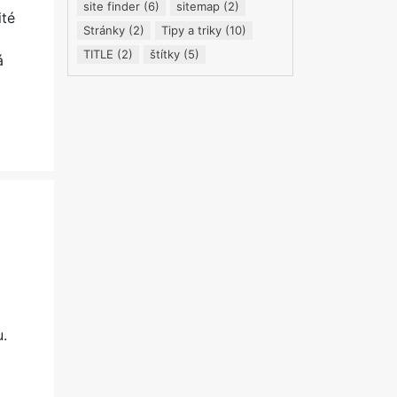
site finder
(6)
sitemap
(2)
ité
Stránky
(2)
Tipy a triky
(10)
TITLE
(2)
štítky
(5)
á
u.