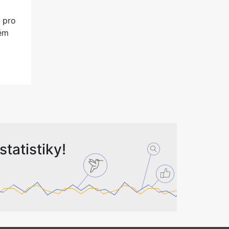
á pro
lém
tatistiky!