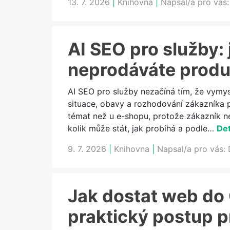
13. 7. 2026
|
Knihovna
|
Napsal/a pro vás
AI SEO pro služby: 
neprodáváte produ
AI SEO pro služby nezačíná tím, že vymys
situace, obavy a rozhodování zákazníka 
témat než u e-shopu, protože zákazník neř
kolik může stát, jak probíhá a podle…
Det
9. 7. 2026
|
Knihovna
|
Napsal/a pro vás:
Jak dostat web do
praktický postup p