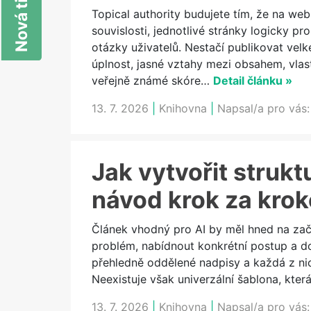
Topical authority budujete tím, že na we
souvislosti, jednotlivé stránky logicky p
otázky uživatelů. Nestačí publikovat velk
úplnost, jasné vztahy mezi obsahem, vlas
veřejně známé skóre…
Detail článku »
13. 7. 2026
|
Knihovna
|
Napsal/a pro vás
Jak vytvořit strukt
návod krok za kro
Článek vhodný pro AI by měl hned na začá
problém, nabídnout konkrétní postup a dop
přehledně oddělené nadpisy a každá z nic
Neexistuje však univerzální šablona, kter
13. 7. 2026
|
Knihovna
|
Napsal/a pro vás