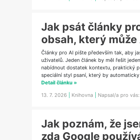
Jak psát články pro
obsah, který může A
Články pro AI pište především tak, aby 
uživatelů. Jeden článek by měl řešit jede
nabídnout dostatek kontextu, praktický po
speciální styl psaní, který by automaticky
Detail článku »
13. 7. 2026
|
Knihovna
|
Napsal/a pro vás
Jak poznám, že jsem
zda Google použív