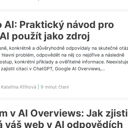
 AI: Praktický návod pro
I použít jako zdroj
jasně, konkrétně a důvěryhodně odpovídaly na skutečné otá
n hlavní problém, odpovědět na něj co nejdříve a následně
stup, konkrétní příklady a ověřitelné informace. Neexistuj
 zajistil citaci v ChatGPT, Google AI Overviews,…
:
Kateřina Kříhová
|
9 minut čtení
 v AI Overviews: Jak zjisti
á váš web v AI odpovědích