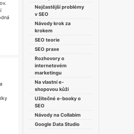
ov.
Nejčastější problémy
í
v SEO
odná
Návody krok za
krokem
SEO teorie
SEO praxe
Rozhovory o
internetovém
marketingu
Na vlastní e-
a
shopovou kůži
ulky
Užitečné e-booky o
SEO
Návody na Collabim
Google Data Studio