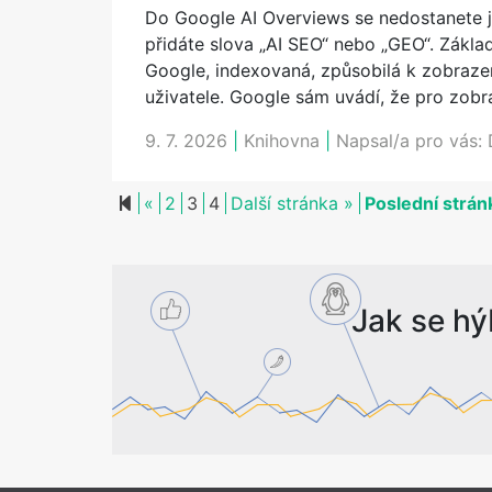
Do Google AI Overviews se nedostanete j
přidáte slova „AI SEO“ nebo „GEO“. Základ
Google, indexovaná, způsobilá k zobraze
uživatele. Google sám uvádí, že pro zob
9. 7. 2026
|
Knihovna
|
Napsal/a pro vás:
Previous page
Next page
«
2
3
4
Další stránka »
Poslední strá
Jak se hý