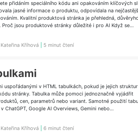
ete přidáním speciálního kódu ani opakováním klíčových sl
ovala jasné informace o produktu, odpovídala na nejčastějš
ováním. Kvalitní produktová stránka je přehledná, důvěryh
. Proč jsou produktové stránky důležité i pro AI Když se…
:
Kateřina Kříhová
|
5 minut čtení
abulkami
 uspořádanými v HTML tabulkách, pokud je jejich struktur
kódu stránky. Tabulka může pomoci jednoznačně vyjádřit
produktů, cen, parametrů nebo variant. Samotné použití tab
ci v ChatGPT, Google AI Overviews, Gemini nebo…
:
Kateřina Kříhová
|
6 minut čtení