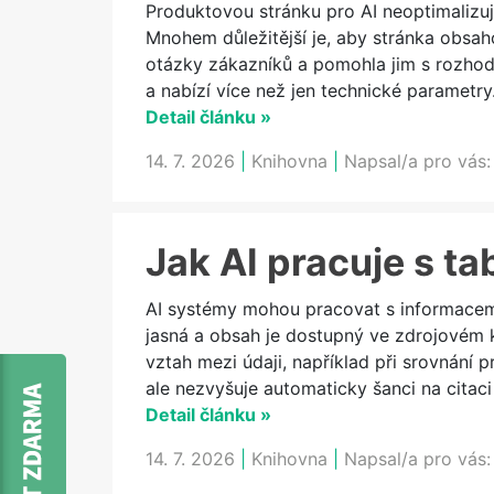
Produktovou stránku pro AI neoptimalizuj
Mnohem důležitější je, aby stránka obsah
otázky zákazníků a pomohla jim s rozhod
a nabízí více než jen technické parametry
Detail článku »
14. 7. 2026
|
Knihovna
|
Napsal/a pro vás
Jak AI pracuje s t
AI systémy mohou pracovat s informacemi
jasná a obsah je dostupný ve zdrojovém 
vztah mezi údaji, například při srovnání 
ale nezvyšuje automaticky šanci na cita
Detail článku »
14. 7. 2026
|
Knihovna
|
Napsal/a pro vás