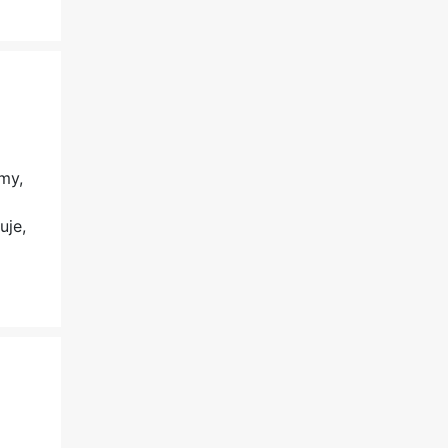
my,
uje,