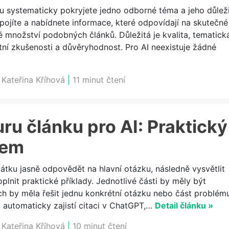
bu systematicky pokryjete jedno odborné téma a jeho důlež
ropojíte a nabídnete informace, které odpovídají na skutečné
é množství podobných článků. Důležitá je kvalita, tematick
tní zkušenosti a důvěryhodnost. Pro AI neexistuje žádné
:
Kateřina Kříhová
|
11 minut čtení
uru článku pro AI: Praktický
kem
tku jasně odpovědět na hlavní otázku, následně vysvětlit
lnit praktické příklady. Jednotlivé části by měly být
h by měla řešit jednu konkrétní otázku nebo část problém
á automaticky zajistí citaci v ChatGPT,…
Detail článku »
:
Kateřina Kříhová
|
10 minut čtení