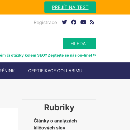
PŘEJÍT NA TEST
Registrace
twitter
facebook
youtube
rss
ém či otázky kolem SEO? Zeptejte se nás on-line!
RÉNINK
CERTIFIKACE COLLABIMU
Rubriky
Články o analýzách
klíčových slov