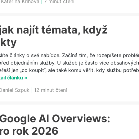
:
Kateřina Kříhová
|
7 minut čtení
jak najít témata, když
kty
líte články o své nabídce. Začíná tím, že rozepíšete problé
před objednáním služby. U služeb je často více obsahových
eší jen „co koupit“, ale také komu věřit, kdy službu potřeb
ail článku »
Daniel Szpuk
|
12 minut čtení
 Google AI Overviews:
ro rok 2026