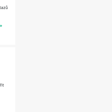
tazů
 »
řit
…