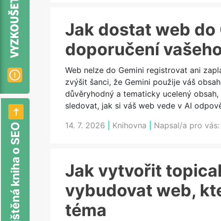
Jak dostat web do 
doporučení vašeho
Web nelze do Gemini registrovat ani zapl
zvýšit šanci, že Gemini použije váš obsah
důvěryhodný a tematicky ucelený obsah, k
sledovat, jak si váš web vede v AI odpo
14. 7. 2026
|
Knihovna
|
Napsal/a pro vás
Nová tištěná kniha o SEO
Jak vytvořit topical
vybudovat web, kt
téma