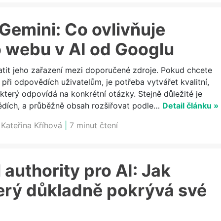
Gemini: Co ovlivňuje
 webu v AI od Googlu
atit jeho zařazení mezi doporučené zdroje. Pokud chcete
 při odpovědích uživatelům, je potřeba vytvářet kvalitní,
terý odpovídá na konkrétní otázky. Stejně důležité je
vědích, a průběžně obsah rozšiřovat podle…
Detail článku »
:
Kateřina Kříhová
|
7 minut čtení
 authority pro AI: Jak
erý důkladně pokrývá své