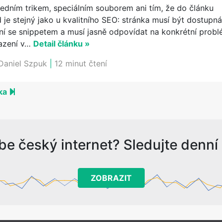
edním trikem, speciálním souborem ani tím, že do článku
 je stejný jako u kvalitního SEO: stránka musí být dostupn
ní se snippetem a musí jasně odpovídat na konkrétní prob
razení v…
Detail článku »
Daniel Szpuk
|
12 minut čtení
50
nka
be český internet? Sledujte denní s
ZOBRAZIT