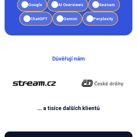
Google
AI Overviews
Seznam
ChatGPT
Gemini
Perplexity
Důvěřují nám
... a tisíce dalších klientů