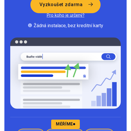
Vyzkoušet zdarma
Pro koho je určený?
Žádná instalace, bez kreditní karty
MĚŘÍME