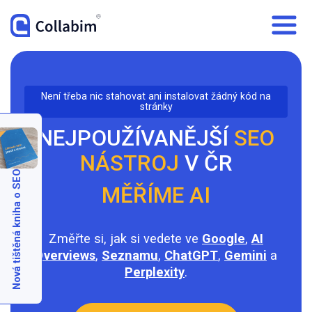
Není třeba nic stahovat ani instalovat žádný kód na
stránky
NEJPOUŽÍVANĚJŠÍ
SEO
NÁSTROJ
V ČR
Nová tištěná kniha o SEO
MĚŘÍME AI
Změřte si, jak si vedete ve
Google
,
AI
Overviews
,
Seznamu
,
ChatGPT
,
Gemini
a
Perplexity
.