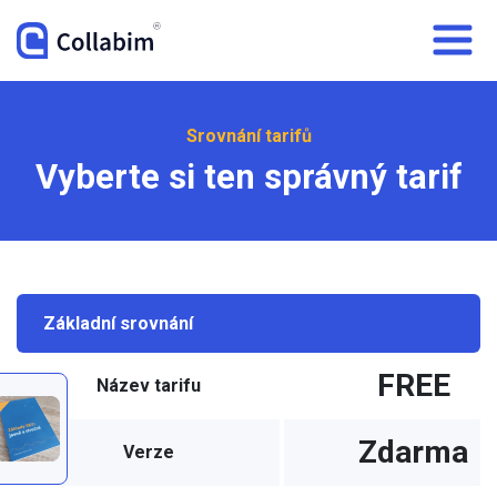
Srovnání tarifů
Vyberte si ten správný tarif
Základní srovnání
FREE
Název tarifu
Zdarma
Verze