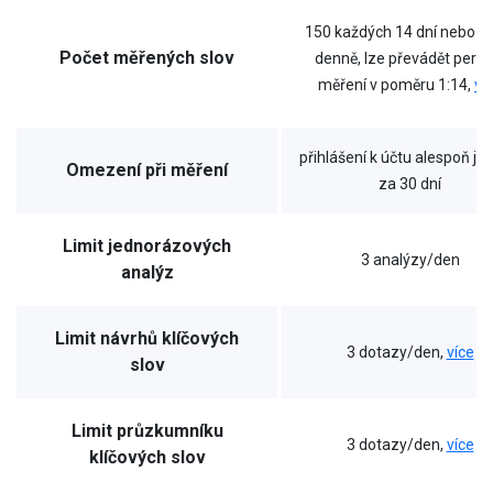
150 každých 14 dní nebo a
Počet měřených slov
denně, lze převádět perio
měření v poměru 1:14,
ví
přihlášení k účtu alespoň je
Omezení při měření
za 30 dní
Limit jednorázových
3 analýzy/den
analýz
Limit návrhů klíčových
3 dotazy/den,
více
slov
Limit průzkumníku
3 dotazy/den,
více
klíčových slov