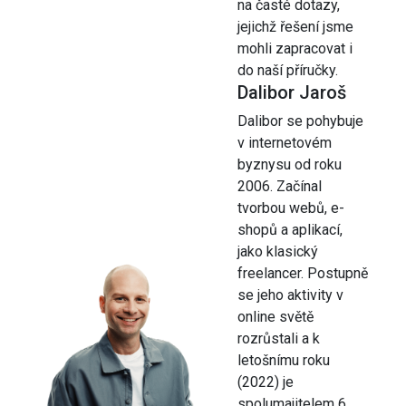
na časté dotazy,
jejichž řešení jsme
mohli zapracovat i
do naší příručky.
Dalibor Jaroš
Dalibor se pohybuje
v internetovém
byznysu od roku
2006. Začínal
tvorbou webů, e-
shopů a aplikací,
jako klasický
freelancer. Postupně
se jeho aktivity v
online světě
rozrůstali a k
letošnímu roku
(2022) je
spolumajitelem 6