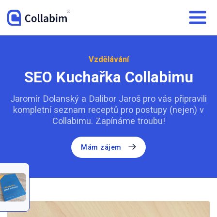
Vzdělávání
SEO Kuchařka Collabimu
Jaromír Dolanský a Dalibor Jaroš pro vás připravili
kompletní seznam receptů pro postupy (nejen) v
Collabimu. Zapínáme troubu!
Mám zájem