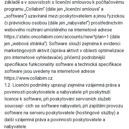
základě a v souvislosti s licenční smlouvou k počítačovému
programu „Collabim“ (dále jen „licenční smlouva“ a
„software“) uzavírané mezi poskytovatelem a jinou fyzickou
či právnickou osobou (dále jen „nabyvatel“) prostřednictvím
webového rozhraní umístěného na internetové adrese
https://static.oncollabim.com/accounts/new?plan=1 (dále
jen „webová stránka“). Software slouží zejména k evidenci
marketingových aktivit (správa aktivit v oblasti optimalizace
pro internetové vyhledavače), přičemž podrobnější
specifikace funkcionality software a technická specifikace
software jsou uvedeny na internetové adrese
https://www.collabim.cz.
1.2. Licenční podmínky upravují zejména vzájemná práva a
povinnosti poskytovatele a nabyvatele při poskytnutí
licence k software, při poskytování servisních služeb
souvisejí- cích se software nabyvateli, při zajištění provozu
software na serveru poskytovatele (hostingové služby) a
další vzájemná práva a povinnosti poskytovatele a
nabyvatele.