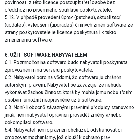
povinnosti z této licence postoupit třetí osobě bez
předchozího písemného souhlasu poskytovatele.
5.12. V případě provedení úprav (patches), aktualizací
(updates), vylepšení (upgrades) či jiných změn software ze
strany poskytovatele je licence poskytnuta i k takto
změněnému software.
6. UŽITÍ SOFTWARE NABYVATELEM
6.1. Rozmnoženina software bude nabyvateli poskytnuta
zprovozněním na serveru poskytovatele.
6.2. Nabyvatel bere na vědomí, že software je chráněn
autorským právem. Nabyvatel se zavazuje, že nebude
vykonávat žádnou činnost, která by mohla jemu nebo třetím
osobám umožnit neoprávněné užití software.
6.3. Není-li obecně závaznými právními předpisy stanoveno
jinak, není nabyvatel oprávněn provádět změny a/nebo
dekompilaci software.
6.4. Nabyvatel není oprávněn obcházet, odstraňovat či
omezovat mechanismy, jež slouží k ochraně práv