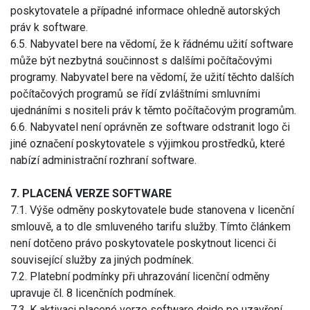
poskytovatele a případné informace ohledně autorských
práv k software.
6.5. Nabyvatel bere na vědomí, že k řádnému užití software
může být nezbytná součinnost s dalšími počítačovými
programy. Nabyvatel bere na vědomí, že užití těchto dalších
počítačových programů se řídí zvláštními smluvními
ujednáními s nositeli práv k těmto počítačovým programům.
6.6. Nabyvatel není oprávněn ze software odstranit logo či
jiné označení poskytovatele s výjimkou prostředků, které
nabízí administrační rozhraní software.
7. PLACENÁ VERZE SOFTWARE
7.1. Výše odměny poskytovatele bude stanovena v licenční
smlouvě, a to dle smluveného tarifu služby. Tímto článkem
není dotčeno právo poskytovatele poskytnout licenci či
související služby za jiných podmínek.
7.2. Platební podmínky při uhrazování licenční odměny
upravuje čl. 8 licenčních podmínek.
7.3. K aktivaci placené verze software dojde po uzavření