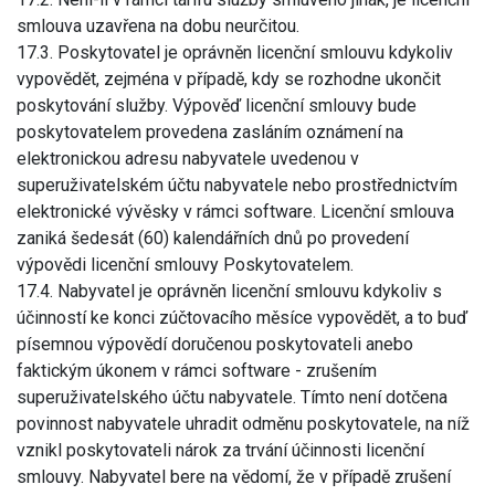
smlouva uzavřena na dobu neurčitou.
17.3. Poskytovatel je oprávněn licenční smlouvu kdykoliv
vypovědět, zejména v případě, kdy se rozhodne ukončit
poskytování služby. Výpověď licenční smlouvy bude
poskytovatelem provedena zasláním oznámení na
elektronickou adresu nabyvatele uvedenou v
superuživatelském účtu nabyvatele nebo prostřednictvím
elektronické vývěsky v rámci software. Licenční smlouva
zaniká šedesát (60) kalendářních dnů po provedení
výpovědi licenční smlouvy Poskytovatelem.
17.4. Nabyvatel je oprávněn licenční smlouvu kdykoliv s
účinností ke konci zúčtovacího měsíce vypovědět, a to buď
písemnou výpovědí doručenou poskytovateli anebo
faktickým úkonem v rámci software - zrušením
superuživatelského účtu nabyvatele. Tímto není dotčena
povinnost nabyvatele uhradit odměnu poskytovatele, na níž
vznikl poskytovateli nárok za trvání účinnosti licenční
smlouvy. Nabyvatel bere na vědomí, že v případě zrušení