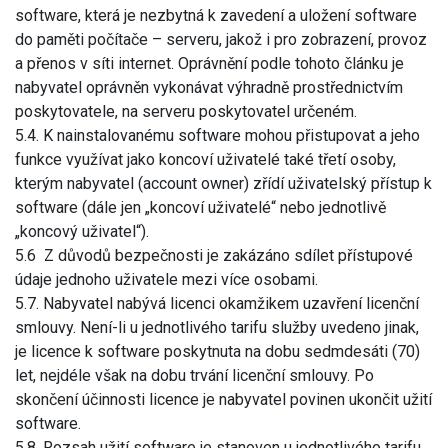
software, která je nezbytná k zavedení a uložení software
do paměti počítače – serveru, jakož i pro zobrazení, provoz
a přenos v síti internet. Oprávnění podle tohoto článku je
nabyvatel oprávněn vykonávat výhradně prostřednictvím
poskytovatele, na serveru poskytovatel určeném.
5.4. K nainstalovanému software mohou přistupovat a jeho
funkce využívat jako koncoví uživatelé také třetí osoby,
kterým nabyvatel (account owner) zřídí uživatelský přístup k
software (dále jen „koncoví uživatelé“ nebo jednotlivě
„koncový uživatel“).
5.6 Z důvodů bezpečnosti je zakázáno sdílet přístupové
údaje jednoho uživatele mezi více osobami.
5.7. Nabyvatel nabývá licenci okamžikem uzavření licenční
smlouvy. Není-li u jednotlivého tarifu služby uvedeno jinak,
je licence k software poskytnuta na dobu sedmdesáti (70)
let, nejdéle však na dobu trvání licenční smlouvy. Po
skončení účinnosti licence je nabyvatel povinen ukončit užití
software.
5.8. Rozsah užití software je stanoven u jednotlivého tarifu