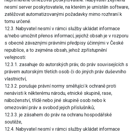
nesmí server poskytovatele, na kterém je umístěn software,
zatěžovat automatizovanými požadavky mimo rozhraní k
tomu určené.
12.3. Nabyvatel nesmí v rámci služby ukládat informace
a/nebo umožnit přenos informací, jejichž obsah je v rozporu
s obecně závaznými právními předpisy účinnými v České
republice, a to zejména obsah, jehož zpřístupnění
veřejnosti:
12.3.1. zasahuje do autorských práv, do práv souvisejících s
právem autorským třetích osob či do jiných práv duševního
vlastnictví,
12.3.2. porušuje právní normy směřující k ochraně proti
nenávisti k některému národu, etnické skupině, rase,
náboženství, třídě nebo jiné skupině osob nebo k
omezování práv a svobod jejich příslušníků;
12.3.3. je zásahem do práv na ochranu hospodářské
soutěže,
12.4. Nabyvatel nesmí v rámci služby ukládat informace