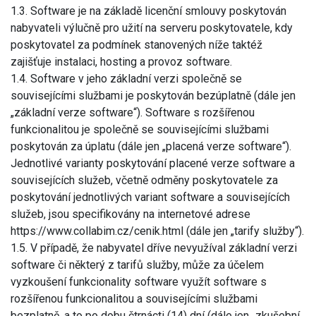
1.3. Software je na základě licenční smlouvy poskytován
nabyvateli výlučně pro užití na serveru poskytovatele, kdy
poskytovatel za podmínek stanovených níže taktéž
zajišťuje instalaci, hosting a provoz software.
1.4. Software v jeho základní verzi společně se
souvisejícími službami je poskytován bezúplatně (dále jen
„základní verze software“). Software s rozšířenou
funkcionalitou je společně se souvisejícími službami
poskytován za úplatu (dále jen „placená verze software“).
Jednotlivé varianty poskytování placené verze software a
souvisejících služeb, včetně odměny poskytovatele za
poskytování jednotlivých variant software a souvisejících
služeb, jsou specifikovány na internetové adrese
https://www.collabim.cz/cenik.html (dále jen „tarify služby“).
1.5. V případě, že nabyvatel dříve nevyužíval základní verzi
software či některý z tarifů služby, může za účelem
vyzkoušení funkcionality software využít software s
rozšířenou funkcionalitou a souvisejícími službami
bezplatně, a to po dobu čtrnácti (14) dní (dále jen „zkušební