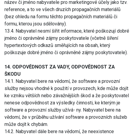
název či jméno nabyvatele pro marketingové účely jako tzv.
reference, a to ve všech druzích propagačních materiálů
(bez ohledu na formu těchto propagačních materiálů či
formu, kterou jsou sdělovány).
13.4. Nabyvatel nesmí šířit informace, které poškozují dobré
jméno či oprávněné zájmy poskytovatele (včetně šíření
hypertextových odkazů směřujících na obsah, který
poškozuje dobré jméno či oprávněné zájmy poskytovatele).
14. ODPOVĚDNOST ZA VADY, ODPOVĚDNOST ZA
ŠKODU
14.1. Nabyvatel bere na vědomí, že software a provozní
služby nejsou vhodné k použití v provozech, kde může dojít
ke vzniku větších nebo závažnějších škod a že poskytovatel
nenese odpovědnost za výsledky činnosti, ke kterým je
software a provozní služby užívá- ny. Nabyvatel bere na
vědomí, že v průběhu užívání software a provozních služeb
může dojít k chybám.
14.2. Nabyvatel dále bere na vědomí, že neexistence