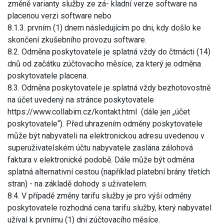
změně varianty služby ze zá- kladní verze software na
placenou verzi software nebo
8.1.3. prvním (1) dnem následujícím po dni, kdy došlo ke
skončení zkušebního provozu software.
8.2. Odměna poskytovatele je splatná vždy do čtrnácti (14)
dnů od začátku zúčtovacího měsíce, za který je odměna
poskytovatele placena.
8.3. Odměna poskytovatele je splatná vždy bezhotovostně
na účet uvedený na stránce poskytovatele
https://www.collabim.cz/kontakt.html (dále jen „účet
poskytovatele“). Před uhrazením odměny poskytovatele
může být nabyvateli na elektronickou adresu uvedenou v
superuživatelském účtu nabyvatele zaslána zálohová
faktura v elektronické podobě. Dále může být odměna
splatná alternativní cestou (například platební brány třetích
stran) - na základě dohody s uživatelem.
8.4. V případě změny tarifu služby je pro výši odměny
poskytovatele rozhodná cena tarifu služby, který nabyvatel
užíval k prvnímu (1) dni zúčtovacího měsíce.