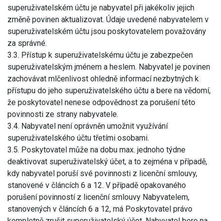
superuživatelském účtu je nabyvatel při jakékoliv jejich
změně povinen aktualizovat. Údaje uvedené nabyvatelem v
superuživatelském účtu jsou poskytovatelem považovány
za správné.
3.3. Přístup k superuživatelskému účtu je zabezpečen
superuživatelským jménem a heslem. Nabyvatel je povinen
zachovávat mlčenlivost ohledně informací nezbytných k
přístupu do jeho superuživatelského účtu a bere na vědomí,
že poskytovatel nenese odpovědnost za porušení této
povinnosti ze strany nabyvatele.
3.4. Nabyvatel není oprávněn umožnit využívání
superuživatelského účtu třetími osobami.
3.5. Poskytovatel může na dobu max. jednoho týdne
deaktivovat superuživatelský účet, a to zejména v případě,
kdy nabyvatel poruší své povinnosti z licenční smlouvy,
stanovené v článcích 6 a 12. V případě opakovaného
porušení povinností z licenční smlouvy Nabyvatelem,
stanovených v článcích 6 a 12, má Poskytovatel právo
kompletně zrušit superuživatelský účet. Nabyvatel bere na