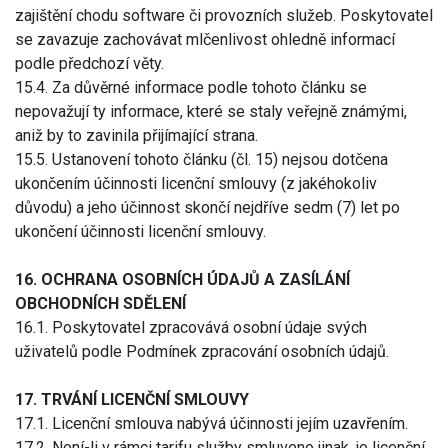
zajištění chodu software či provozních služeb. Poskytovatel
se zavazuje zachovávat mlčenlivost ohledně informací
podle předchozí věty.
15.4. Za důvěrné informace podle tohoto článku se
nepovažují ty informace, které se staly veřejně známými,
aniž by to zavinila přijímající strana.
15.5. Ustanovení tohoto článku (čl. 15) nejsou dotčena
ukončením účinnosti licenční smlouvy (z jakéhokoliv
důvodu) a jeho účinnost skončí nejdříve sedm (7) let po
ukončení účinnosti licenční smlouvy.
16. OCHRANA OSOBNÍCH ÚDAJŮ A ZASÍLÁNÍ
OBCHODNÍCH SDĚLENÍ
16.1. Poskytovatel zpracovává osobní údaje svých
uživatelů podle Podmínek zpracování osobních údajů.
17. TRVÁNÍ LICENČNÍ SMLOUVY
17.1. Licenční smlouva nabývá účinnosti jejím uzavřením.
17.2. Není-li v rámci tarifu služby smluveno jinak, je licenční