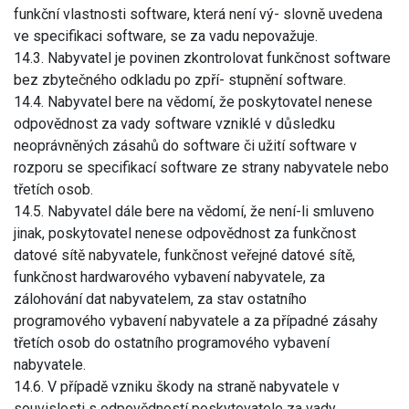
funkční vlastnosti software, která není vý- slovně uvedena
ve specifikaci software, se za vadu nepovažuje.
14.3. Nabyvatel je povinen zkontrolovat funkčnost software
bez zbytečného odkladu po zpří- stupnění software.
14.4. Nabyvatel bere na vědomí, že poskytovatel nenese
odpovědnost za vady software vzniklé v důsledku
neoprávněných zásahů do software či užití software v
rozporu se specifikací software ze strany nabyvatele nebo
třetích osob.
14.5. Nabyvatel dále bere na vědomí, že není-li smluveno
jinak, poskytovatel nenese odpovědnost za funkčnost
datové sítě nabyvatele, funkčnost veřejné datové sítě,
funkčnost hardwarového vybavení nabyvatele, za
zálohování dat nabyvatelem, za stav ostatního
programového vybavení nabyvatele a za případné zásahy
třetích osob do ostatního programového vybavení
nabyvatele.
14.6. V případě vzniku škody na straně nabyvatele v
souvislosti s odpovědností poskytovatele za vady