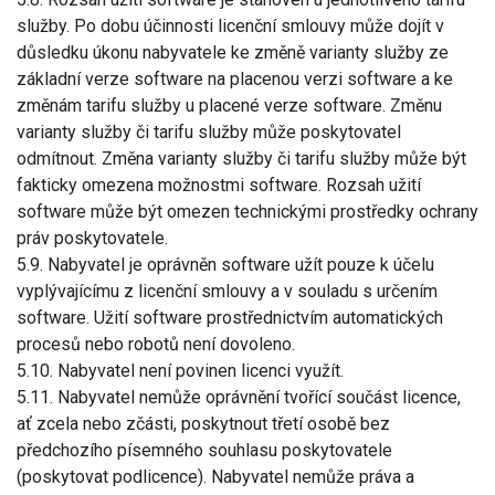
služby. Po dobu účinnosti licenční smlouvy může dojít v
důsledku úkonu nabyvatele ke změně varianty služby ze
základní verze software na placenou verzi software a ke
změnám tarifu služby u placené verze software. Změnu
varianty služby či tarifu služby může poskytovatel
odmítnout. Změna varianty služby či tarifu služby může být
fakticky omezena možnostmi software. Rozsah užití
software může být omezen technickými prostředky ochrany
práv poskytovatele.
5.9. Nabyvatel je oprávněn software užít pouze k účelu
vyplývajícímu z licenční smlouvy a v souladu s určením
software. Užití software prostřednictvím automatických
procesů nebo robotů není dovoleno.
5.10. Nabyvatel není povinen licenci využít.
5.11. Nabyvatel nemůže oprávnění tvořící součást licence,
ať zcela nebo zčásti, poskytnout třetí osobě bez
předchozího písemného souhlasu poskytovatele
(poskytovat podlicence). Nabyvatel nemůže práva a