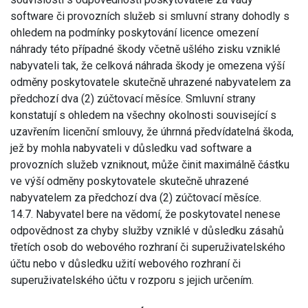
software či provozních služeb si smluvní strany dohodly s
ohledem na podmínky poskytování licence omezení
náhrady této případné škody včetně ušlého zisku vzniklé
nabyvateli tak, že celková náhrada škody je omezena výší
odměny poskytovatele skutečně uhrazené nabyvatelem za
předchozí dva (2) zúčtovací měsíce. Smluvní strany
konstatují s ohledem na všechny okolnosti související s
uzavřením licenční smlouvy, že úhrnná předvídatelná škoda,
jež by mohla nabyvateli v důsledku vad software a
provozních služeb vzniknout, může činit maximálně částku
ve výší odměny poskytovatele skutečně uhrazené
nabyvatelem za předchozí dva (2) zúčtovací měsíce.
14.7. Nabyvatel bere na vědomí, že poskytovatel nenese
odpovědnost za chyby služby vzniklé v důsledku zásahů
třetích osob do webového rozhraní či superuživatelského
účtu nebo v důsledku užití webového rozhraní či
superuživatelského účtu v rozporu s jejich určením.