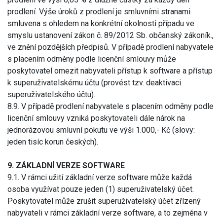
prodlení. Výše úroků z prodlení je smluvními stranami
smluvena s ohledem na konkrétní okolnosti případu ve
smyslu ustanovení zákon č. 89/2012 Sb. občanský zákoník.,
ve znění pozdějších předpisů. V případě prodlení nabyvatele
s placením odměny podle licenční smlouvy může
poskytovatel omezit nabyvateli přístup k software a přístup
k superuživatelskému účtu (provést tzv. deaktivaci
superuživatelského účtu).
8.9. V případě prodlení nabyvatele s placením odměny podle
licenční smlouvy vzniká poskytovateli dále nárok na
jednorázovou smluvní pokutu ve výši 1.000,- Kč (slovy:
jeden tisíc korun českých).
9. ZÁKLADNÍ VERZE SOFTWARE
9.1. V rámci užití základní verze software může každá
osoba využívat pouze jeden (1) superuživatelský účet.
Poskytovatel může zrušit superuživatelský účet zřízený
nabyvateli v rámci základní verze software, a to zejména v