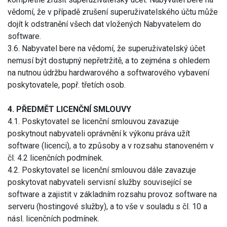
vědomí, že v případě zrušení superuživatelského účtu může
dojít k odstranění všech dat vložených Nabyvatelem do
software.
3.6. Nabyvatel bere na vědomí, že superuživatelský účet
nemusí být dostupný nepřetržitě, a to zejména s ohledem
na nutnou údržbu hardwarového a softwarového vybavení
poskytovatele, popř. třetích osob.
4. PŘEDMĚT LICENČNÍ SMLOUVY
4.1. Poskytovatel se licenční smlouvou zavazuje
poskytnout nabyvateli oprávnění k výkonu práva užít
software (licenci), a to způsoby a v rozsahu stanoveném v
čl. 4.2 licenčních podmínek.
4.2. Poskytovatel se licenční smlouvou dále zavazuje
poskytovat nabyvateli servisní služby související se
software a zajistit v základním rozsahu provoz software na
serveru (hostingové služby), a to vše v souladu s čl. 10 a
násl. licenčních podmínek.