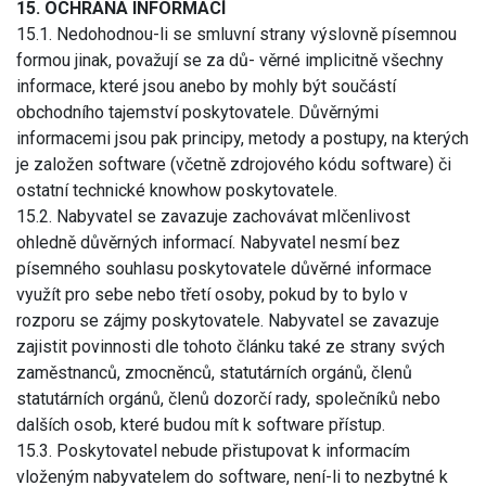
15. OCHRANA INFORMACÍ
15.1. Nedohodnou-li se smluvní strany výslovně písemnou
formou jinak, považují se za dů- věrné implicitně všechny
informace, které jsou anebo by mohly být součástí
obchodního tajemství poskytovatele. Důvěrnými
informacemi jsou pak principy, metody a postupy, na kterých
je založen software (včetně zdrojového kódu software) či
ostatní technické knowhow poskytovatele.
15.2. Nabyvatel se zavazuje zachovávat mlčenlivost
ohledně důvěrných informací. Nabyvatel nesmí bez
písemného souhlasu poskytovatele důvěrné informace
využít pro sebe nebo třetí osoby, pokud by to bylo v
rozporu se zájmy poskytovatele. Nabyvatel se zavazuje
zajistit povinnosti dle tohoto článku také ze strany svých
zaměstnanců, zmocněnců, statutárních orgánů, členů
statutárních orgánů, členů dozorčí rady, společníků nebo
dalších osob, které budou mít k software přístup.
15.3. Poskytovatel nebude přistupovat k informacím
vloženým nabyvatelem do software, není-li to nezbytné k