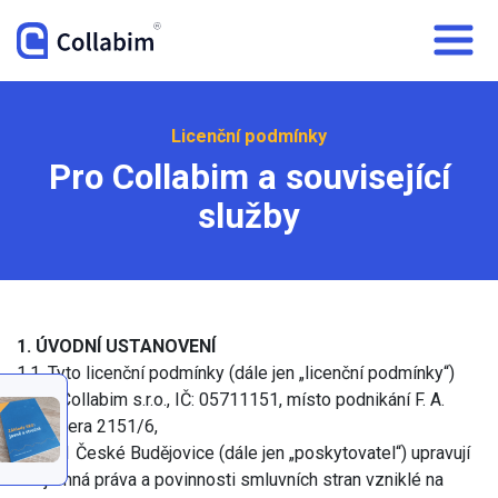
Licenční podmínky
Pro Collabim a související
služby
1. ÚVODNÍ USTANOVENÍ
1.1. Tyto licenční podmínky (dále jen „licenční podmínky“)
firmy Collabim s.r.o., IČ: 05711151, místo podnikání F. A.
Gerstnera 2151/6,
370 01 České Budějovice (dále jen „poskytovatel“) upravují
vzájemná práva a povinnosti smluvních stran vzniklé na