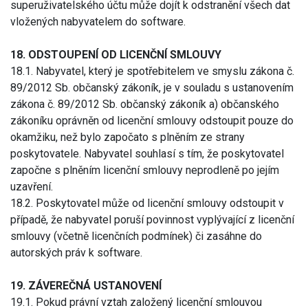
superuživatelského účtu může dojít k odstranění všech dat
vložených nabyvatelem do software.
18. ODSTOUPENÍ OD LICENČNÍ SMLOUVY
18.1. Nabyvatel, který je spotřebitelem ve smyslu zákona č.
89/2012 Sb. občanský zákoník, je v souladu s ustanovením
zákona č. 89/2012 Sb. občanský zákoník a) občanského
zákoníku oprávněn od licenční smlouvy odstoupit pouze do
okamžiku, než bylo započato s plněním ze strany
poskytovatele. Nabyvatel souhlasí s tím, že poskytovatel
započne s plněním licenční smlouvy neprodleně po jejím
uzavření.
18.2. Poskytovatel může od licenční smlouvy odstoupit v
případě, že nabyvatel poruší povinnost vyplývající z licenční
smlouvy (včetně licenčních podmínek) či zasáhne do
autorských práv k software.
19. ZÁVEREČNÁ USTANOVENÍ
19.1. Pokud právní vztah založený licenční smlouvou