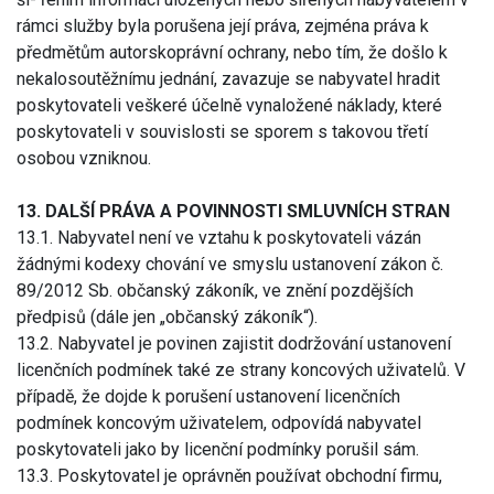
rámci služby byla porušena její práva, zejména práva k
předmětům autorskoprávní ochrany, nebo tím, že došlo k
nekalosoutěžnímu jednání, zavazuje se nabyvatel hradit
poskytovateli veškeré účelně vynaložené náklady, které
poskytovateli v souvislosti se sporem s takovou třetí
osobou vzniknou.
13. DALŠÍ PRÁVA A POVINNOSTI SMLUVNÍCH STRAN
13.1. Nabyvatel není ve vztahu k poskytovateli vázán
žádnými kodexy chování ve smyslu ustanovení zákon č.
89/2012 Sb. občanský zákoník, ve znění pozdějších
předpisů (dále jen „občanský zákoník“).
13.2. Nabyvatel je povinen zajistit dodržování ustanovení
licenčních podmínek také ze strany koncových uživatelů. V
případě, že dojde k porušení ustanovení licenčních
podmínek koncovým uživatelem, odpovídá nabyvatel
poskytovateli jako by licenční podmínky porušil sám.
13.3. Poskytovatel je oprávněn používat obchodní firmu,