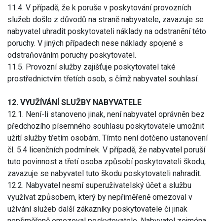
11.4. V případě, že k poruše v poskytování provozních
služeb došlo z důvodů na straně nabyvatele, zavazuje se
nabyvatel uhradit poskytovateli náklady na odstranění této
poruchy. V jiných případech nese náklady spojené s
odstraňováním poruchy poskytovatel.
11.5. Provozní služby zajišťuje poskytovatel také
prostřednictvím třetích osob, s čímž nabyvatel souhlasí.
12. VYUŽÍVÁNÍ SLUŽBY NABYVATELE
12.1. Není-li stanoveno jinak, není nabyvatel oprávněn bez
předchozího písemného souhlasu poskytovatele umožnit
užití služby třetím osobám. Tímto není dotčeno ustanovení
čl. 5.4 licenčních podmínek. V případě, že nabyvatel poruší
tuto povinnost a třetí osoba způsobí poskytovateli škodu,
zavazuje se nabyvatel tuto škodu poskytovateli nahradit.
12.2. Nabyvatel nesmí superuživatelský účet a službu
využívat způsobem, který by nepřiměřeně omezoval v
užívání služeb další zákazníky poskytovatele či jinak
nepřiměřeně omezoval poskytovatele. Nabyvatel zejména