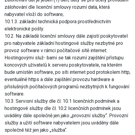
zálohování dle licenční smlouvy rozumí data, která
nabyvatel vloží do software;
10.1.3. základní technická podpora prostřednictvím
elektronické pošty.
10.2. Na základě licenční smlouvy dále zajistí poskytovatel
pro nabyvatele základní hostingové služby nezbytné pro
provoz software v rámci počítačové sítě internet.
Hostingovými služ- bami se tak rozumí zajištění přístupu
koncových uživatelů k serveru poskytovatele, na kterém
bude umístěn software, po síti internet pod protokolem http,
eventuálně https a dále zajištění provozu hardware a
příslušných počítačových programů nezbytných k fungování
software.
10.3. Servisní služby dle čl. 10.1 licenčních podmínek a
hostingové služby dle čl. 10.2 licenčních podmínek jsou
uváděny dále společně jen jako „provozní služby“. Provozní
služby a užití software nabyvatelem jsou uváděny dále
společně též jen jako „služba“.