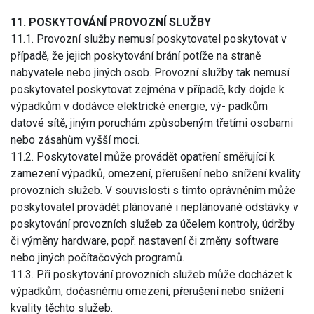
11. POSKYTOVÁNÍ PROVOZNÍ SLUŽBY
11.1. Provozní služby nemusí poskytovatel poskytovat v
případě, že jejich poskytování brání potíže na straně
nabyvatele nebo jiných osob. Provozní služby tak nemusí
poskytovatel poskytovat zejména v případě, kdy dojde k
výpadkům v dodávce elektrické energie, vý- padkům
datové sítě, jiným poruchám způsobeným třetími osobami
nebo zásahům vyšší moci.
11.2. Poskytovatel může provádět opatření směřující k
zamezení výpadků, omezení, přerušení nebo snížení kvality
provozních služeb. V souvislosti s tímto oprávněním může
poskytovatel provádět plánované i neplánované odstávky v
poskytování provozních služeb za účelem kontroly, údržby
či výměny hardware, popř. nastavení či změny software
nebo jiných počítačových programů.
11.3. Při poskytování provozních služeb může docházet k
výpadkům, dočasnému omezení, přerušení nebo snížení
kvality těchto služeb.