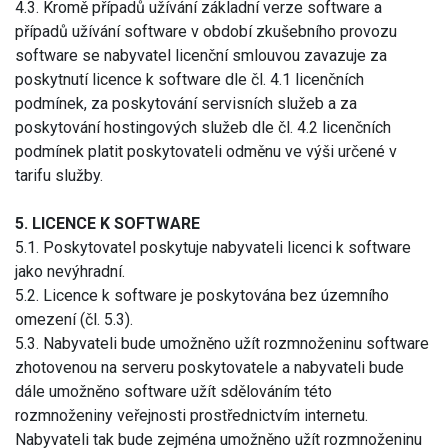
4.3. Kromě případů užívání základní verze software a
případů užívání software v období zkušebního provozu
software se nabyvatel licenční smlouvou zavazuje za
poskytnutí licence k software dle čl. 4.1 licenčních
podmínek, za poskytování servisních služeb a za
poskytování hostingových služeb dle čl. 4.2 licenčních
podmínek platit poskytovateli odměnu ve výši určené v
tarifu služby.
5. LICENCE K SOFTWARE
5.1. Poskytovatel poskytuje nabyvateli licenci k software
jako nevýhradní.
5.2. Licence k software je poskytována bez územního
omezení (čl. 5.3).
5.3. Nabyvateli bude umožněno užít rozmnoženinu software
zhotovenou na serveru poskytovatele a nabyvateli bude
dále umožněno software užít sdělováním této
rozmnoženiny veřejnosti prostřednictvím internetu.
Nabyvateli tak bude zejména umožněno užít rozmnoženinu