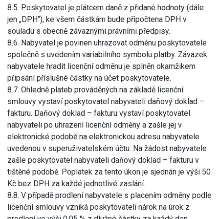
8.5. Poskytovatel je plátcem daně z přidané hodnoty (dále
jen „DPH“), ke všem částkám bude připočtena DPH v
souladu s obecně závaznými právními předpisy.
8.6. Nabyvatel je povinen uhrazovat odměnu poskytovatele
společně s uvedením variabilního symbolu platby. Závazek
nabyvatele hradit licenční odměnu je splněn okamžikem
připsání příslušné částky na účet poskytovatele.
8.7. Ohledně plateb prováděných na základě licenční
smlouvy vystaví poskytovatel nabyvateli daňový doklad –
fakturu. Daňový doklad – fakturu vystaví poskytovatel
nabyvateli po uhrazení licenční odměny a zašle jej v
elektronické podobě na elektronickou adresu nabyvatele
uvedenou v superuživatelském účtu. Na žádost nabyvatele
zašle poskytovatel nabyvateli daňový doklad – fakturu v
tištěné podobě. Poplatek za tento úkon je sjednán je výši 50
Kč bez DPH za každé jednotlivé zaslání.
8.8. V případě prodlení nabyvatele s placením odměny podle
licenční smlouvy vzniká poskytovateli nárok na úrok z
prodlení ve výši 0,05 % z dlužné částky za každý den