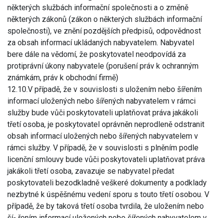
některých službách informační společnosti a o změně
některých zákonů (zákon o některých službách informační
společnosti), ve znění pozdějších předpisů, odpovědnost
za obsah informací ukládaných nabyvatelem. Nabyvatel
bere dále na vědomí, že poskytovatel neodpovídá za
protiprávní úkony nabyvatele (porušení práv k ochranným
známkám, práv k obchodní firmě)
12.10.V případě, že v souvislosti s uložením nebo šířením
informací uložených nebo šířených nabyvatelem v rámci
služby bude vůči poskytovateli uplatňovat práva jakákoli
třetí osoba, je poskytovatel oprávněn neprodleně odstranit
obsah informací uložených nebo šířených nabyvatelem v
rámci služby. V případě, že v souvislosti s plněním podle
licenční smlouvy bude vůči poskytovateli uplatňovat práva
jakákoli třetí osoba, zavazuje se nabyvatel předat
poskytovateli bezodkladně veškeré dokumenty a podklady
nezbytné k úspěšnému vedení sporu s touto třetí osobou. V
případě, že by taková třetí osoba tvrdila, že uložením nebo
ší- řením informací uložených nebo šířených nabyvatelem v