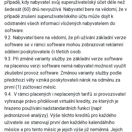
případě, kdy nabyvatel svůj superuživatelský účet déle než
šedesát (60) dnů nevyužívá. Nabyvatel bere na vědomí, že v
případě zrušení superuživatelského účtu může dojít k
odstranění všech informací vložených nabyvatelem do
software.
9.2. Nabyvatel bere na vědomí, že při užívání základní verze
software se v rámci software mohou zobrazovat reklamní
sdělení poskytovatele či třetích osob.
9.3. Při změně varianty služby ze základní verze software
na placenou verzi software nemá nabyvatel možnost využít
zkušební provoz software. Změnou varianty služby podle
předchozí věty vzniká poskytovateli nárok na odměnu za
první (1) zúčtovací měsíc.
9.4 . V rámci placených i neplacených tarifů si provozovatel
vyhrazuje právo přidělovat virtuální kredity, ze kterých je
hrazeno používání nadstandardních funkcí (např.
jednorázové analýzy). Výše těchto kreditů pro každého
uživatele se stanovují první den každého kalendářního
měsíce a pro tento měsíc je jejich výše již neměnná. Jejich