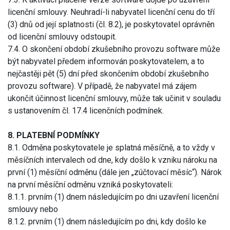
licenční smlouvy. Neuhradí-li nabyvatel licenční cenu do tří
(3) dnů od její splatnosti (čl. 8.2), je poskytovatel oprávněn
od licenční smlouvy odstoupit.
7.4. O skončení období zkušebního provozu software může
být nabyvatel předem informován poskytovatelem, a to
nejčastěji pět (5) dní před skončením období zkušebního
provozu software). V případě, že nabyvatel má zájem
ukončit účinnost licenční smlouvy, může tak učinit v souladu
s ustanovením čl. 17.4 licenčních podmínek.
8. PLATEBNÍ PODMÍNKY
8.1. Odměna poskytovatele je splatná měsíčně, a to vždy v
měsíčních intervalech od dne, kdy došlo k vzniku nároku na
první (1) měsíční odměnu (dále jen „zúčtovací měsíc“). Nárok
na první měsíční odměnu vzniká poskytovateli:
8.1.1. prvním (1) dnem následujícím po dni uzavření licenční
smlouvy nebo
8.1.2. prvním (1) dnem následujícím po dni, kdy došlo ke