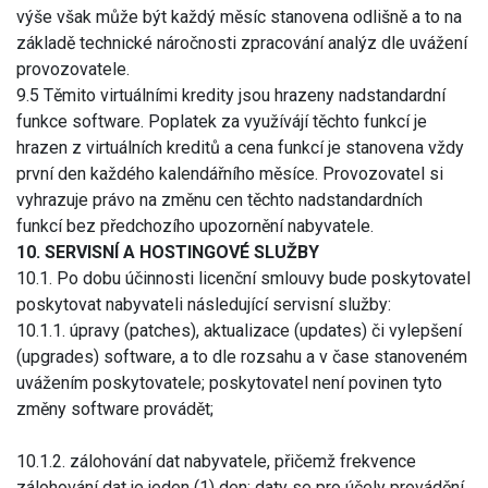
výše však může být každý měsíc stanovena odlišně a to na
základě technické náročnosti zpracování analýz dle uvážení
provozovatele.
9.5 Těmito virtuálními kredity jsou hrazeny nadstandardní
funkce software. Poplatek za využívájí těchto funkcí je
hrazen z virtuálních kreditů a cena funkcí je stanovena vždy
první den každého kalendářního měsíce. Provozovatel si
vyhrazuje právo na změnu cen těchto nadstandardních
funkcí bez předchozího upozornění nabyvatele.
10. SERVISNÍ A HOSTINGOVÉ SLUŽBY
10.1. Po dobu účinnosti licenční smlouvy bude poskytovatel
poskytovat nabyvateli následující servisní služby:
10.1.1. úpravy (patches), aktualizace (updates) či vylepšení
(upgrades) software, a to dle rozsahu a v čase stanoveném
uvážením poskytovatele; poskytovatel není povinen tyto
změny software provádět;
10.1.2. zálohování dat nabyvatele, přičemž frekvence
zálohování dat je jeden (1) den; daty se pro účely provádění