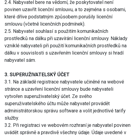
2.4. Nabyvatel bere na vědomí, že poskytovatel není
povinen uzavřít licenční smlouvu, a to zejména s osobami,
které dříve podstatným způsobem porušily licenční
smlouvu (včetně licenčních podmínek).
2.5. Nabyvatel souhlasí s použitím komunikačních
prostředků na dálku při uzavírání licenční smlouvy. Náklady
vzniklé nabyvateli při použití komunikačních prostředků na
dálku v souvislosti s uzavřením licenční smlouvy si hradí
nabyvatel sám.
3. SUPERUŽIVATELSKÝ ÚČET
3.1. Na základě registrace nabyvatele učiněné na webové
stránce a uzavření licenční smlouvy bude nabyvateli
vytvořen superuživatelský účet. Ze svého
superuživatelského účtu může nabyvatel provádět
administrátorskou správu software a volit jednotlivé tarify
služby.
3.2. Při registraci ve webovém rozhraní je nabyvatel povinen
uvádět správně a pravdivě všechny údaje. Údaje uvedené v