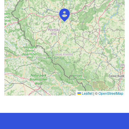
Leaflet
|
©
OpenStreetMap