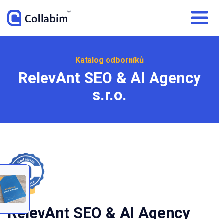
Katalog odborníků
RelevAnt SEO & AI Agency
s.r.o.
RelevAnt SEO & AI Agency