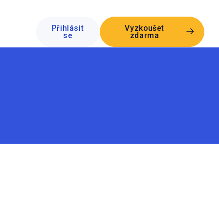
Přihlásit
Vyzkoušet
se
zdarma