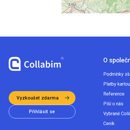
O společ
Podmínky sl
Platby kartou
Reference
Vyzkoušet zdarma
Píší o nás
Přihlásit se
Vybrané Coll
Ceník