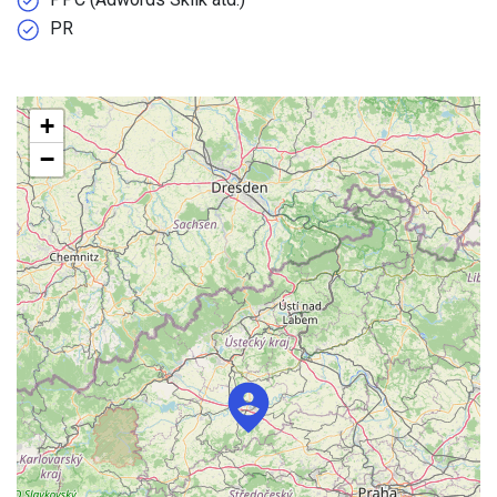
PR
+
−