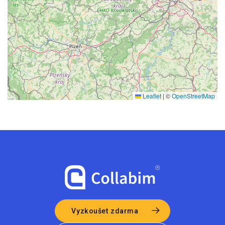
Leaflet
|
©
OpenStreetMap
Vyzkoušet zdarma