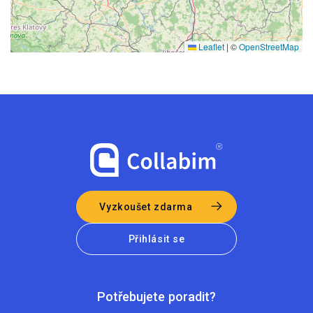
Leaflet
|
©
OpenStreetMap
Vyzkoušet zdarma
Přihlásit se
Potřebujete poradit?