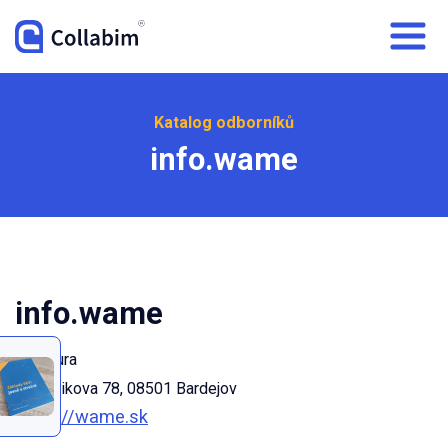
Katalog odborníků
info.wame
info.wame
Agentura
Štefánikova 78, 08501 Bardejov
https://wame.sk