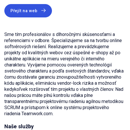
Přejít na web
Sme tím profesionálov s dlhoročnými skúsenosťami a
referenciami v odbore. Špecializujeme sa na tvorbu online
softvérových riešení. Realizujeme a prevádzkujeme
projekty od kvalitných webov cez úspešné e-shopy až po
unikátne aplikácie na mieru verejného či interného
charakteru. Vyvíjame pomocou overených technológií
svetového charakteru a podľa svetových štandardov, vďaka
čomu dostávate garanciu znovupoužiteľnosti vytvoreného
kódu aplikácie, elimináciu vendor-lock rizika a možnosť
kedykoľvek rozširovať tím projektu o vlastných členov. Nad
našou prácou máte plnú kontrolu vďaka plne
transparentnému projektovému riadeniu agilnou metodikou
SCRUM a prístupom k online systému projektového
riadenia Teamwork.com.
Naše služby