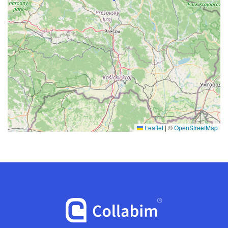
Leaflet
|
©
OpenStreetMap