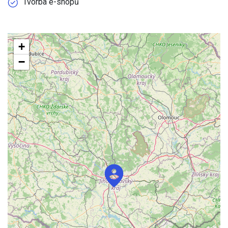
Tvorba e-shopů
+
−