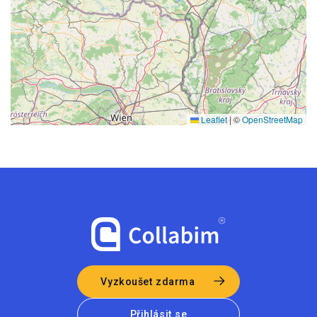
Leaflet
|
©
OpenStreetMap
Vyzkoušet zdarma
Přihlásit se