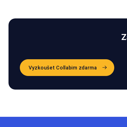
Z
Vyzkoušet Collabim zdarma