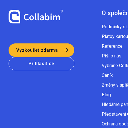
O společ
Podmínky sl
Platby kartou
Reference
Vyzkoušet zdarma
Píší o nás
Přihlásit se
Vybrané Coll
Ceník
Změny v apli
Blog
Hledáme par
Představení 
Ochrana osob