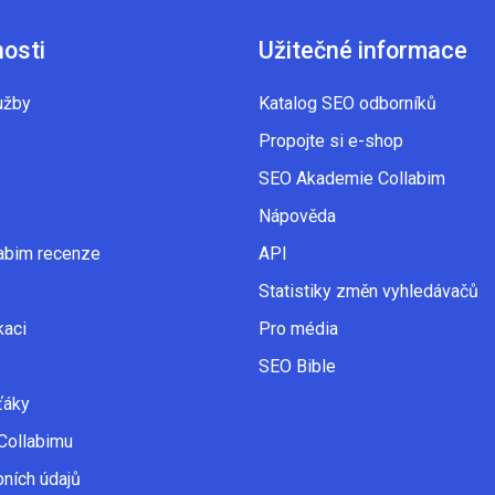
nosti
Užitečné informace
užby
Katalog SEO odborníků
Propojte si e-shop
SEO Akademie Collabim
Nápověda
abim recenze
API
Statistiky změn vyhledávačů
kaci
Pro média
SEO Bible
ťáky
Collabimu
ních údajů