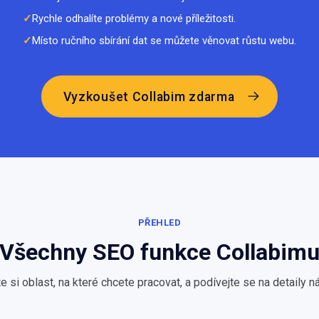
Rychle odhalíte problémy a nové příležitosti.
Místo ručního sbírání dat se můžete věnovat růstu webu.
Vyzkoušet Collabim zdarma
PŘEHLED
Všechny SEO funkce Collabim
e si oblast, na které chcete pracovat, a podívejte se na detaily ná