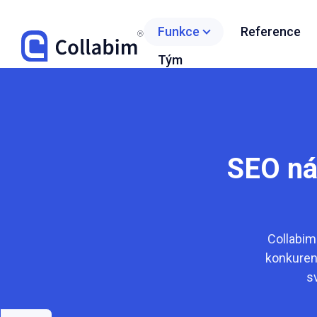
Funkce
Reference
Tým
SEO nás
Collabim
konkurenc
s