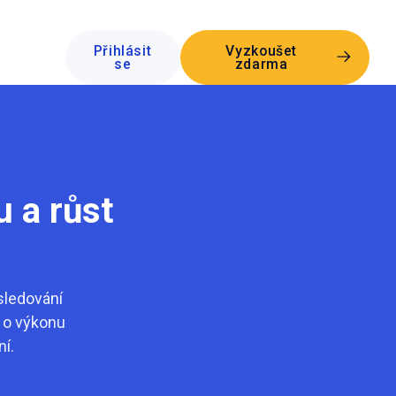
Přihlásit
Vyzkoušet
se
zdarma
u a růst
sledování
d o výkonu
í.